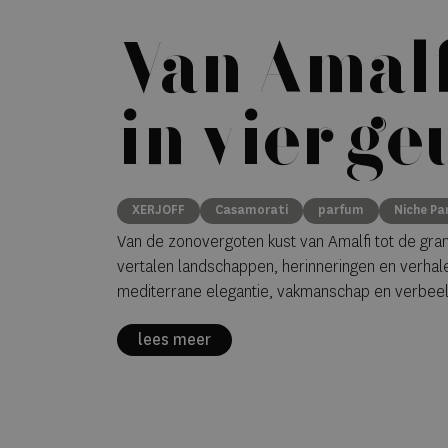
Van Amalf
in vier g
XERJOFF
Casamorati
parfum
Niche Pa
Van de zonovergoten kust van Amalfi tot de gran
vertalen landschappen, herinneringen en verhale
mediterrane elegantie, vakmanschap en verbee
lees meer