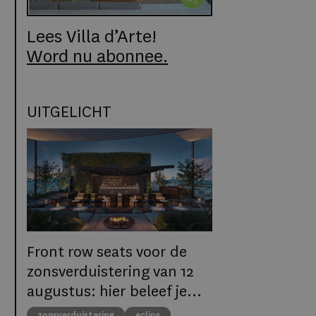
Lees Villa d’Arte!
Word nu abonnee.
UITGELICHT
Front row seats voor de
zonsverduistering van 12
augustus: hier beleef je
het natuurfenomeen in
zonsverduistering
eclips