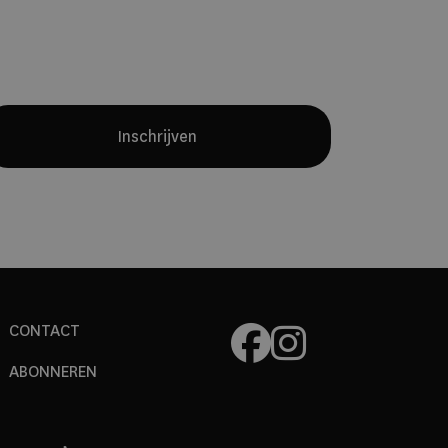
bewegen ons minder volgens het
natuurlijke ritme van de dag. Dat roept
een bredere vraag op: hoe verhouden
onze moderne leefgewoonten zich
nog tot de manier waarop ons lichaam
Inschrijven
is ontwikkeld?
CONTACT
ABONNEREN