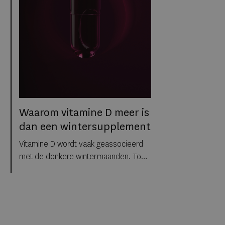
een maandelijks wisselend menu en
een all-day restaurant waarin
internationale invloeden en Belgische
producten samenkomen.
Waarom vitamine D meer is
dan een wintersupplement
Vitamine D wordt vaak geassocieerd
met de donkere wintermaanden. Toch
groeit het besef dat de relatie tussen
ons lichaam en daglicht veel verder
reikt dan alleen een seizoen. We
brengen steeds meer tijd binnenshuis
door, werken onder kunstlicht en