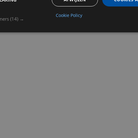
Cookie Policy
tners
(14) →