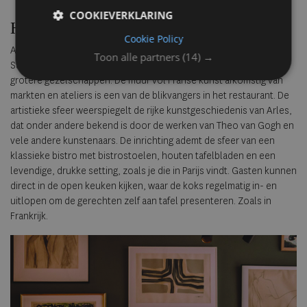
COOKIEVERKLARING
Het interieur
Cookie Policy
Arles heeft verschillende ruimtes met ieder een eigen sfeer. De
Toon alle partners
(14) →
Salon, Cave en Serre zijn geschikt voor zowel intieme diners als
grotere gezelschappen. De muur vol Franse kunst afkomstig van
markten en ateliers is een van de blikvangers in het restaurant. De
artistieke sfeer weerspiegelt de rijke kunstgeschiedenis van Arles,
dat onder andere bekend is door de werken van Theo van Gogh en
vele andere kunstenaars. De inrichting ademt de sfeer van een
klassieke bistro met bistrostoelen, houten tafelbladen en een
levendige, drukke setting, zoals je die in Parijs vindt. Gasten kunnen
direct in de open keuken kijken, waar de koks regelmatig in- en
uitlopen om de gerechten zelf aan tafel presenteren. Zoals in
Frankrijk.