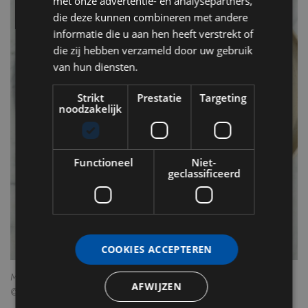
met onze advertentie- en analysepartners,
die deze kunnen combineren met andere
informatie die u aan hen heeft verstrekt of
die zij hebben verzameld door uw gebruik
van hun diensten.
Strikt
Prestatie
Targeting
noodzakelijk
Functioneel
Niet-
geclassificeerd
COOKIES ACCEPTEREN
Makreel van de barbecue, kool, kefi, zeewier en limoenkaviaar
AFWIJZEN
©Arles