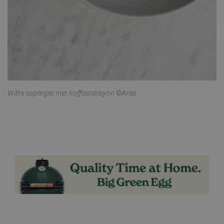
Witte asperges met koffiesabayon ©Arles