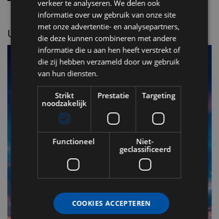
verkeer te analyseren. We delen ook
informatie over uw gebruik van onze site
met onze advertentie- en analysepartners,
UITGELICHT
die deze kunnen combineren met andere
informatie die u aan hen heeft verstrekt of
die zij hebben verzameld door uw gebruik
van hun diensten.
Strikt
Prestatie
Targeting
noodzakelijk
Functioneel
Niet-
geclassificeerd
F
v
n
COOKIES ACCEPTEREN