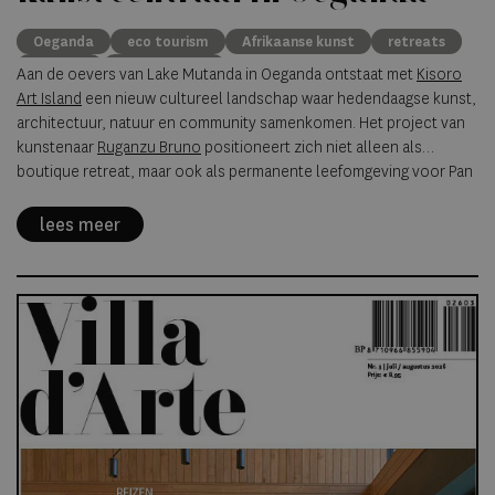
Oeganda
eco tourism
Afrikaanse kunst
retreats
gorilla's
art & culture
Aan de oevers van Lake Mutanda in Oeganda ontstaat met
Kisoro
Art Island
een nieuw cultureel landschap waar hedendaagse kunst,
architectuur, natuur en community samenkomen. Het project van
kunstenaar
Ruganzu Bruno
positioneert zich niet alleen als
boutique retreat, maar ook als permanente leefomgeving voor Pan
Afrikaanse en internationale kunst.
lees meer