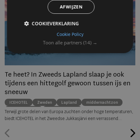
AFWIJZEN
Op
om
zo
COOKIEVERKLARING
he
Cookie Policy
va
ze
Toon alle partners
(14) →
to
ec
Te heet? In Zweeds Lapland slaap je ook
tijdens een hittegolf gewoon tussen ijs en
sneeuw
ICEHOTEL
Zweden
Lapland
middernachtzon
summer travel
Arctische reizen
Terwijl grote delen van Europa zuchten onder hoge temperaturen,
biedt ICEHOTEL in het Zweedse Jukkasjärvi een verrassend
alternatief. Dankzij
ICEHOTEL 365
blijft het iconische ijshotel het
hele jaar geopend, waardoor gasten zelfs midden in de zomer
kunnen overnachten in met de hand uit ijs vervaardigde Art Suites.