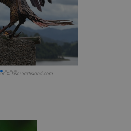
nton © kisoroartisland.com