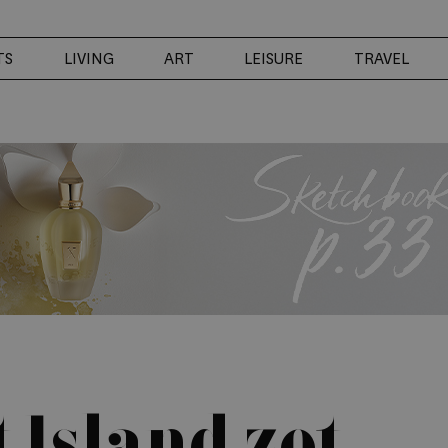
TS
LIVING
ART
LEISURE
TRAVEL
 Island zet