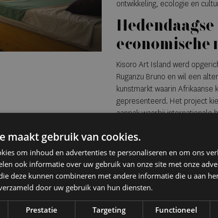
ontwikkeling, ecologie en cultu
Hedendaagse 
economische 
Kisoro Art Island werd opger
Ruganzu Bruno en wil een alter
kunstmarkt waarin Afrikaanse k
gepresenteerd. Het project ki
aanpak waarbij internationale
gebracht. De permanente coll
e maakt gebruik van cookies.
installaties en sculpturen van
en de Verenigde Staten. Werk
kies om inhoud en advertenties te personaliseren en om ons ver
en Rituals of Peace van
Shrine
len ook informatie over uw gebruik van onze site met onze adver
lokale vulkanische steen en 
 die deze kunnen combineren met andere informatie die u aan hen
verbinding en ecologische tra
n verzameld door uw gebruik van hun diensten.
Prestatie
Targeting
Functioneel