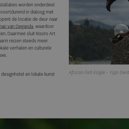
nstallaties worden onderdeel
t voortdurend in dialoog met
opent de locatie de deur naar
schap van Oeganda
, waardoor
en. Daarmee sluit Kisoro Art
aarin reizen steeds meer
okale verhalen en culturele
uxe.
African Fish Eagle - Yiga De
 designhotel en lokale kunst