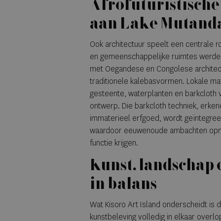
Afrofuturistische
aan Lake Mutand
Ook architectuur speelt een centrale rol
en gemeenschappelijke ruimtes werde
met Oegandese en Congolese architect
traditionele kalebasvormen. Lokale mat
gesteente, waterplanten en barkcloth 
ontwerp. Die barkcloth techniek, erk
immaterieel erfgoed, wordt geïntegreer
waardoor eeuwenoude ambachten opn
functie krijgen.
Kunst, landschap 
in balans
Wat Kisoro Art Island onderscheidt is 
kunstbeleving volledig in elkaar overl