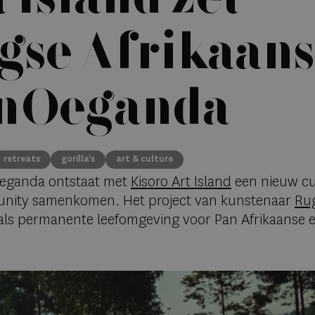
se Afrikaans
in Oeganda
retreats
gorilla's
art & culture
Oeganda ontstaat met
Kisoro Art Island
een nieuw cu
munity samenkomen. Het project van kunstenaar
Ru
 als permanente leefomgeving voor Pan Afrikaanse e