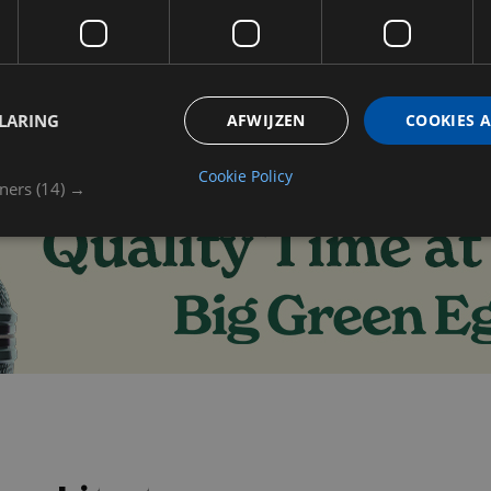
LARING
AFWIJZEN
COOKIES 
Cookie Policy
tners
(14) →