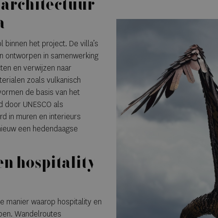
 architectuur
a
 binnen het project. De villa’s
n ontworpen in samenwerking
en en verwijzen naar
erialen zoals vulkanisch
vormen de basis van het
end door UNESCO als
d in muren en interieurs
ieuw een hedendaagse
en hospitality
de manier waarop hospitality en
open. Wandelroutes