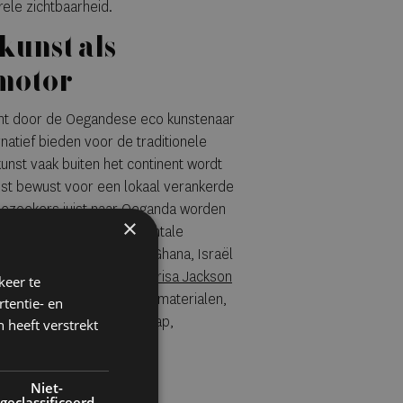
rele zichtbaarheid.
kunst als
motor
icht door de Oegandese eco kunstenaar
Ruganzu Bruno, artist and co-
natief bieden voor de traditionele
courtesy of kisoroartisland.c
unst vaak buiten het continent wordt
est bewust voor een lokaal verankerde
 bezoekers juist naar Oeganda worden
×
ectie bestaat uit monumentale
 kunstenaars uit Oeganda, Ghana, Israël
en als The Embrace van
Kirisa Jackson
keer te
combineren gerecyclede materialen,
tentie- en
symboliek rond gemeenschap,
 heeft verstrekt
nsformatie.
Niet-
geclassificeerd