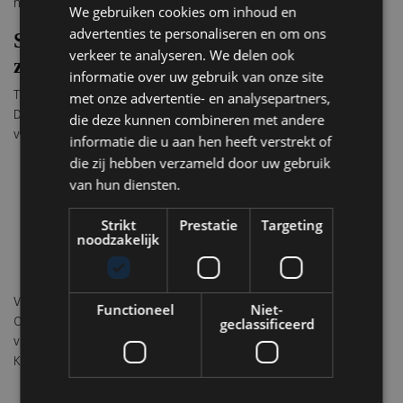
hoger.
We gebruiken cookies om inhoud en
advertenties te personaliseren en om ons
Sterrenchefs, signature dishes en
verkeer te analyseren. We delen ook
zeldzame samenwerkingen
informatie over uw gebruik van onze site
Tijdens deze unieke festivalweek koken resident chefs zoals Gert
met onze advertentie- en analysepartners,
De Mangeleer, Jacob Jan Boerma, Thomas Diepersloot en Roger
die deze kunnen combineren met andere
van Damme zij aan zij met internationale culinaire iconen als:
informatie die u aan hen heeft verstrekt of
die zij hebben verzameld door uw gebruik
Viki Geunes (Zilte, *** Antwerpen)
van hun diensten.
Hans Neuner (Ocean, ** Portugal)
Daniel Gottschlich (Ox & Klee, ** Keulen)
Strikt
Prestatie
Targeting
Sidney Schutte (Spectrum, ** Amsterdam)
noodzakelijk
Alberto Landgraf (Oteque, ** Rio de Janeiro)
Alexandre Gauthier (Le Grenouillère, ** Frankrijk)
Verwacht vier- en zeshandenmenu’s, signature events als een
Functioneel
Niet-
Caviar Dinner, een exclusieve Whisky Night, een herinterpretatie
geclassificeerd
van afternoon tea door Roger van Damme, en tastings met o.a.
Krug, Ruinart, Rémy Martin en Château d’Esclans.