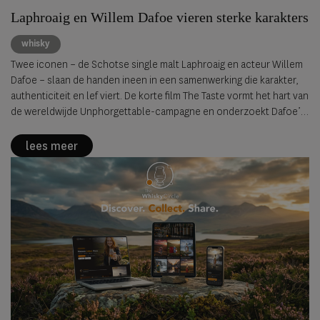
Laphroaig en Willem Dafoe vieren sterke karakters
whisky
Twee iconen – de Schotse single malt Laphroaig en acteur Willem
Dafoe – slaan de handen ineen in een samenwerking die karakter,
authenticiteit en lef viert. De korte film The Taste vormt het hart van
de wereldwijde Unphorgettable-campagne en onderzoekt Dafoe’s
persoonlijke zoektocht naar woorden om de intense, rokerige
smaak van Laphroaig te beschrijven.
lees meer