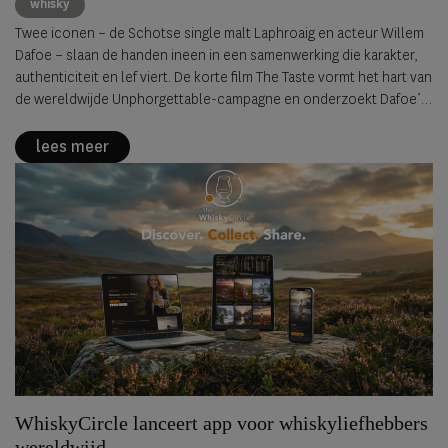
whisky
Twee iconen – de Schotse single malt Laphroaig en acteur Willem
Dafoe – slaan de handen ineen in een samenwerking die karakter,
authenticiteit en lef viert. De korte film The Taste vormt het hart van
de wereldwijde Unphorgettable-campagne en onderzoekt Dafoe’s
persoonlijke zoektocht naar woorden om de intense, rokerige
smaak van Laphroaig te beschrijven.
lees meer
WhiskyCircle lanceert app voor whiskyliefhebbers
wereldwijd