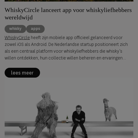
WhiskyCircle lanceert app voor whiskyliefhebbers
wereldwijd
whisky
apps
WhiskyCircle
heeft zijn mobiele app officieel gelanceerd voor
zowel iOS als Android. De Nederlandse startup positioneert zich
als een centraal platform voor whiskyliefhebbers die whisky’s
willen ontdekken, hun collectie willen beheren en ervaringen
willen delen met een internationale community. Met de ambitie om
de “Vivino of Untappd voor whisky” te worden, combineert de app
lees meer
tracking, ontdekking en sociale interactie in één omgeving.