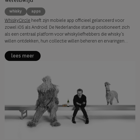
whisky
apps
WhiskyCircle
heeft zijn mobiele app officieel gelanceerd voor
zowel iOS als Android. De Nederlandse startup positioneert zich
als een centraal platform voor whiskyliefhebbers die whisky’s
willen ontdekken, hun collectie willen beheren en ervaringen
willen delen met een internationale community. Met de ambitie om
de “Vivino of Untappd voor whisky” te worden, combineert de app
lees meer
tracking, ontdekking en sociale interactie in één omgeving.