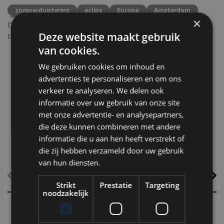
e
zonsverduistering
eclips
Europa
Amsterdam
×
Lissabon
Keulen
Milaan
Ibiza
rooftops
Op woensdag 12 augustus richt een groot deel van Europa de blik
Deze website maakt gebruik
Re
omhoog. Tijdens de avonduren vindt een van de meest bijzondere
de
zonsverduisteringen van deze eeuw plaats. Omdat de zon tijdens
van cookies.
Pl
het hoogtepunt laag aan de horizon staat, vormt een vrij uitzicht
We gebruiken cookies om inhoud en
oo
vanaf een rooftop, terras of kustlijn de perfecte setting om dit
advertenties te personaliseren en om ons
zeldzame natuurverschijnsel te beleven. Van Amsterdam en Parijs
verkeer te analyseren. We delen ook
tot Lissabon, Milaan en Ibiza: dit zijn de mooiste plekken om de
informatie over uw gebruik van onze site
eclips in stijl mee te maken.
met onze advertentie- en analysepartners,
die deze kunnen combineren met andere
informatie die u aan hen heeft verstrekt of
die zij hebben verzameld door uw gebruik
van hun diensten.
Strikt
Prestatie
Targeting
noodzakelijk