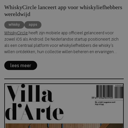
WhiskyCircle lanceert app voor whiskyliefhebbers
wereldwijd
whisky
apps
WhiskyCircle
heeft zijn mobiele app officieel gelanceerd voor
zowel iOS als Android. De Nederlandse startup positioneert zich
als een centraal platform voor whiskyliefhebbers die whisky’s
willen ontdekken, hun collectie willen beheren en ervaringen
willen delen met een internationale community. Met de ambitie om
de “Vivino of Untappd voor whisky” te worden, combineert de app
lees meer
tracking, ontdekking en sociale interactie in één omgeving.