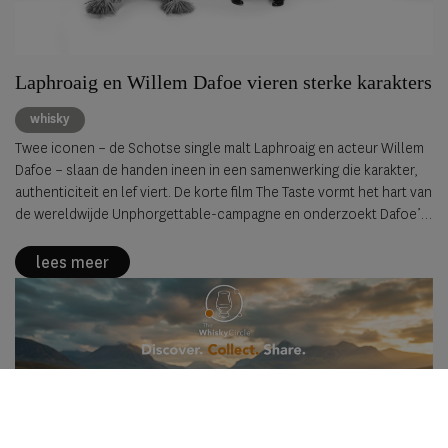
Laphroaig en Willem Dafoe vieren sterke karakters
whisky
Twee iconen – de Schotse single malt Laphroaig en acteur Willem
Dafoe – slaan de handen ineen in een samenwerking die karakter,
authenticiteit en lef viert. De korte film The Taste vormt het hart van
de wereldwijde Unphorgettable-campagne en onderzoekt Dafoe’s
persoonlijke zoektocht naar woorden om de intense, rokerige
smaak van Laphroaig te beschrijven.
lees meer