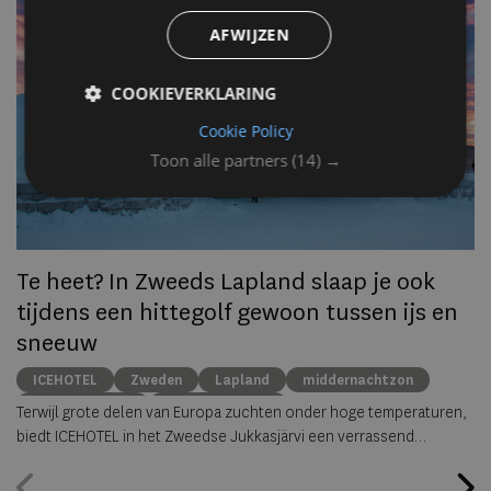
AFWIJZEN
Op
om
COOKIEVERKLARING
zo
he
Cookie Policy
va
Toon alle partners
(14) →
ze
to
ec
Te heet? In Zweeds Lapland slaap je ook
tijdens een hittegolf gewoon tussen ijs en
sneeuw
ICEHOTEL
Zweden
Lapland
middernachtzon
summer travel
Arctische reizen
Terwijl grote delen van Europa zuchten onder hoge temperaturen,
biedt ICEHOTEL in het Zweedse Jukkasjärvi een verrassend
alternatief. Dankzij
ICEHOTEL 365
blijft het iconische ijshotel het
hele jaar geopend, waardoor gasten zelfs midden in de zomer