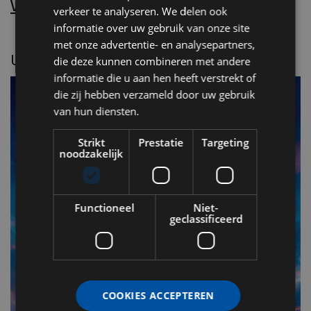
Word nu abonnee.
verkeer te analyseren. We delen ook
informatie over uw gebruik van onze site
met onze advertentie- en analysepartners,
UITGELICHT
die deze kunnen combineren met andere
informatie die u aan hen heeft verstrekt of
die zij hebben verzameld door uw gebruik
van hun diensten.
Strikt
Prestatie
Targeting
noodzakelijk
Functioneel
Niet-
geclassificeerd
F
v
n
COOKIES ACCEPTEREN