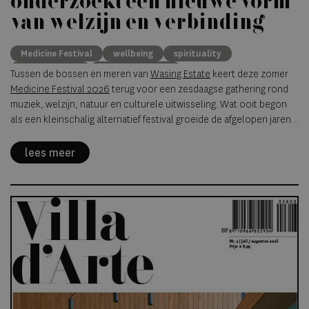
onderzoekt een nieuwe vorm
van welzijn en verbinding
Medicine Festival
wellbeing
spirituality
music festival
conscious travel
Tussen de bossen en meren van
Wasing Estate
keert deze zomer
Medicine Festival 2026
terug voor een zesdaagse gathering rond
muziek, welzijn, natuur en culturele uitwisseling. Wat ooit begon
als een kleinschalig alternatief festival groeide de afgelopen jaren
uit tot een van de meest opvallende ontmoetingsplekken voor een
publiek dat zoekt naar rust, verbinding en een meer bewuste
lees meer
manier van reizen en samenkomen.