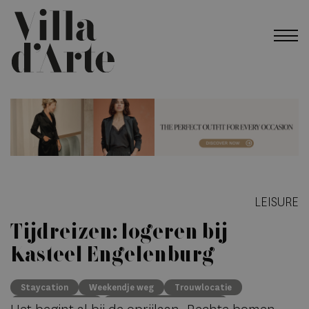
LEISURE
Tijdreizen: logeren bij
Kasteel Engelenburg
Staycation
Weekendje weg
Trouwlocatie
Quality Lodgings
Kasteelhotels Nederland