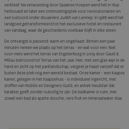
verbleef. Na verwoesting door Spaanse troepen werd het in 1641
herbouwd en later een ontmoetingsplek voor revolutionairen en
een lustoord onder douairière Judith van Lennep. In 1988 werd het
landgoed getransformeerd tot het exclusieve hotel en restaurant
van vandaag, waar de geschiedenis voelbaar blijft in elke steen.
De ontvangst is passend: warm en ongehaast. Binnen een paar
minuten nemen we plaats op het terras - en wat voor een. Niet
voor niets werd het terras van Engelenburg in 2019 door Gault &
Millau bekroond tot Terras van het Jaar. Hier, met een glas wijn in de
hand en zicht op het parklandschap, vergeet je haast vanzelf dat er
buiten deze plek nog een wereld bestaat. Onze kamer - een Kaapse
kamer, gelegen in het Kaapsehuis - is individueel ingericht, met
stoffen van Nobilis en Designers Guild, en antiek meubilair dat
karakter geeft zonder oubollig te zijn. De badkamer is ruim, met
zowel een bad als aparte douche; vers fruit en mineraalwater staa