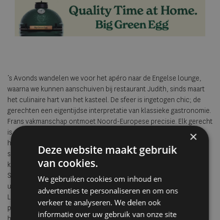
’s Avonds wandelen we voor het apéro naar de Engelse lounge,
waarna we kunnen aanschuiven bij restaurant Judith, sinds maart
het culinaire hart van het kasteel. De sfeer is ingetogen chic; de
gerechten een eigentijdse interpretatie van klassieke gastronomie.
Frans vakmanschap ontmoet Noord-­Europese precisie. Elk gerecht
is een subtiele compositie van smaak, seizoen, techniek en zelfs
×
historie. Geen overdaad, maar nuance. De bediening is attent, de
Deze website maakt gebruik
sfeer ontspannen en stijlvol. Na het diner dwalen we door het
van cookies.
kasteel. Elke ruimte vertelt een ander verhaal, van de glanzende
Spieghelzaal tot de warme Lounge en de Sociëteitszaal met
We gebruiken cookies om inhoud en
uitzicht op het park en een eigen terras. En dan is er nog Atelier
advertenties te personaliseren en om ons
Louise, de glazen kas verscholen tussen het groen. Een magische
verkeer te analyseren. We delen ook
plek voor wie wil trouwen, vieren of herinneren in volstrekte
informatie over uw gebruik van onze site
harmonie met de natuur. In de middeleeuwse kelders, waar ooit