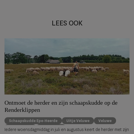
LEES OOK
Ontmoet de herder en zijn schaapskudde op de
Renderklippen
Schaapskudde Epe-Heerde
Uitje Veluwe
Veluwe
schaapskooi
Staycation
Iedere woensdagmiddag in juli en augustus keert de herder met zijn