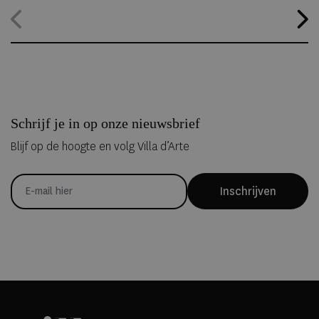
alternatief. Dankzij
ICEHOTEL 365
blijft het iconische ijshotel het
hele jaar geopend, waardoor gasten zelfs midden in de zomer
kunnen overnachten in met de hand uit ijs vervaardigde Art Suites.
Schrijf je in op onze nieuwsbrief
Blijf op de hoogte en volg Villa d’Arte
Inschrijven