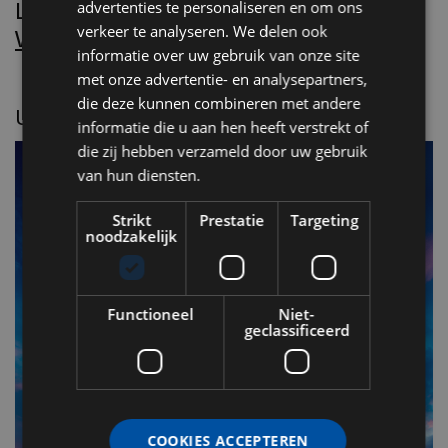
Lees Villa d’Arte!
advertenties te personaliseren en om ons
verkeer te analyseren. We delen ook
Word nu abonnee.
informatie over uw gebruik van onze site
met onze advertentie- en analysepartners,
die deze kunnen combineren met andere
UITGELICHT
informatie die u aan hen heeft verstrekt of
die zij hebben verzameld door uw gebruik
van hun diensten.
Strikt
Prestatie
Targeting
noodzakelijk
Functioneel
Niet-
geclassificeerd
F
v
COOKIES ACCEPTEREN