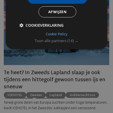
n
AFWIJZEN
Op
om
COOKIEVERKLARING
zo
Cookie Policy
he
Toon alle partners
(14) →
va
ze
to
ec
Te heet? In Zweeds Lapland slaap je ook
tijdens een hittegolf gewoon tussen ijs en
sneeuw
ICEHOTEL
Zweden
Lapland
middernachtzon
summer travel
Arctische reizen
Terwijl grote delen van Europa zuchten onder hoge temperaturen,
biedt ICEHOTEL in het Zweedse Jukkasjärvi een verrassend