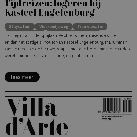
Tijdreizen: logeren bij
Kasteel Engelenburg
Staycation
Weekendje weg
Trouwlocatie
Quality Lodgings
Kasteelhotels Nederland
Het begint al bij de oprijlaan. Rechte bomen, ruisende stilte,
Kasteel Engelenburg
Evenementlocatie
en dan het statige silhouet van Kasteel Engelenburg. In Brummen,
Bijzondere overnachtingen
aan de rand van de Veluwe, stap je niet een hotel, maar een andere
wereld binnen. Een van historie, elegantie en rust
lees meer