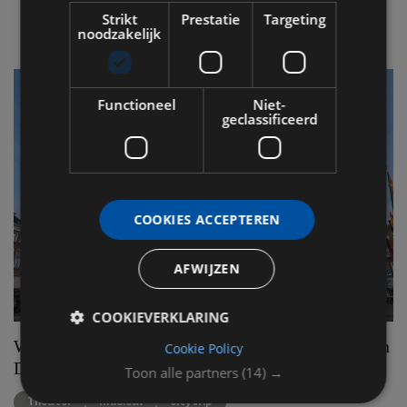
Strikt
Prestatie
Targeting
noodzakelijk
Functioneel
Niet-
geclassificeerd
COOKIES ACCEPTEREN
AFWIJZEN
COOKIEVERKLARING
Willem van Oranje De Musical beleeft première in
Cookie Policy
Delft
Toon alle partners
(14) →
Theater
musical
citytrip