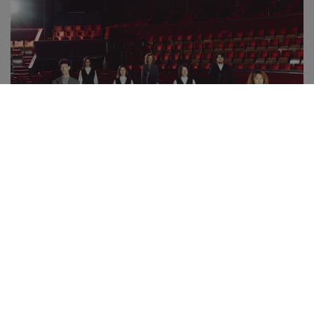
MARTAN ontwerpt nieuwe uniformen voor Carré
Theater
Amsterdam
Koninklijk Theater Carré
introduceert een nieuwe uniforme
collectie, ontworpen door het Amsterdamse label
MARTAN
. De lijn
combineert historie, functionaliteit en een eigentijdse signatuur en
wordt vanaf maart 2026 gedragen door alle medewerkers.
Een ontwerp geworteld in