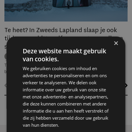
to
ec
Te heet? In Zweeds Lapland slaap je ook
tijdens een hittegolf gewoon tussen ijs en
×
sneeuw
Deze website maakt gebruik
ICEHOTEL
Zweden
Lapland
middernachtzon
van cookies.
summer travel
Arctische reizen
Terwijl grote delen van Europa zuchten onder hoge temperaturen,
We gebruiken cookies om inhoud en
biedt ICEHOTEL in het Zweedse Jukkasjärvi een verrassend
advertenties te personaliseren en om ons
alternatief. Dankzij
ICEHOTEL 365
blijft het iconische ijshotel het
verkeer te analyseren. We delen ook
hele jaar geopend, waardoor gasten zelfs midden in de zomer
informatie over uw gebruik van onze site
kunnen overnachten in met de hand uit ijs vervaardigde Art Suites.
met onze advertentie- en analysepartners,
die deze kunnen combineren met andere
informatie die u aan hen heeft verstrekt of
die zij hebben verzameld door uw gebruik
van hun diensten.