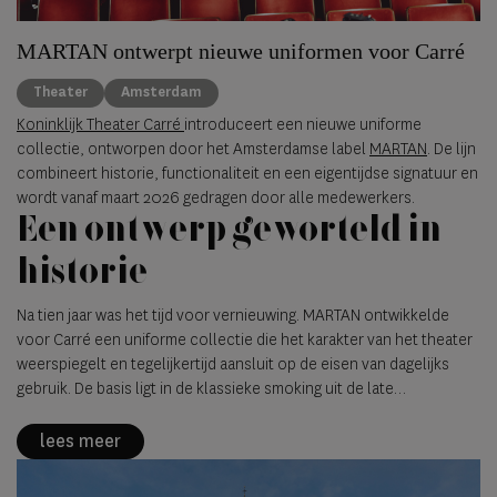
MARTAN ontwerpt nieuwe uniformen voor Carré
Theater
Amsterdam
Koninklijk Theater Carré
introduceert een nieuwe uniforme
collectie, ontworpen door het Amsterdamse label
MARTAN
. De lijn
combineert historie, functionaliteit en een eigentijdse signatuur en
wordt vanaf maart 2026 gedragen door alle medewerkers.
Een ontwerp geworteld in
historie
Na tien jaar was het tijd voor vernieuwing. MARTAN ontwikkelde
voor Carré een uniforme collectie die het karakter van het theater
weerspiegelt en tegelijkertijd aansluit op de eisen van dagelijks
gebruik. De basis ligt in de klassieke smoking uit de late
negentiende eeuw, de periode waarin Carré werd gebouwd. Deze
historische referentie vormt het uitgangspunt voor een eigentijdse
lees meer
vertaling waarin vorm, functie en uitstraling samenkomen.