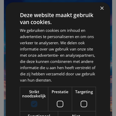
×
Deze website maakt gebruik
van cookies.
We gebruiken cookies om inhoud en
advertenties te personaliseren en om ons
verkeer te analyseren. We delen ook
informatie over uw gebruik van onze site
met onze advertentie- en analysepartners,
F
die deze kunnen combineren met andere
v
informatie die u aan hen heeft verstrekt of
n
die zij hebben verzameld door uw gebruik
van hun diensten.
Op
Strikt
Prestatie
Targeting
om
noodzakelijk
zo
he
va
Functioneel
Niet-