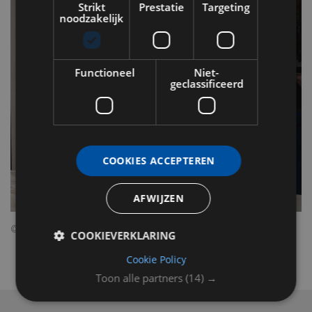
Strikt
Prestatie
Targeting
noodzakelijk
Functioneel
Niet-
geclassificeerd
COOKIES ACCEPTEREN
AFWIJZEN
© Rinze Vegelien
COOKIEVERKLARING
Cookie Policy
Toon alle partners
(14) →