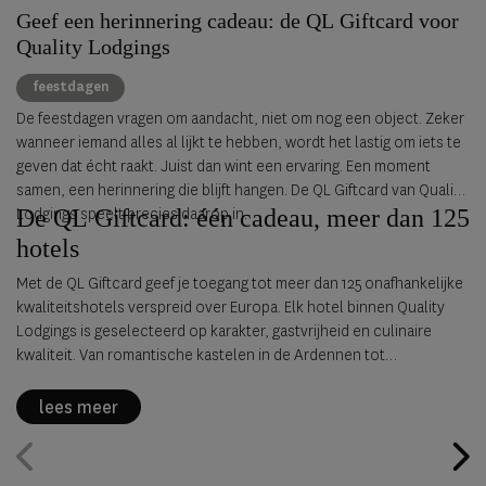
Geef een herinnering cadeau: de QL Giftcard voor
Quality Lodgings
feestdagen
De feestdagen vragen om aandacht, niet om nog een object. Zeker
wanneer iemand alles al lijkt te hebben, wordt het lastig om iets te
geven dat écht raakt. Juist dan wint een ervaring. Een moment
samen, een herinnering die blijft hangen. De QL Giftcard van Quality
Lodgings speelt precies daarop in.
De QL Giftcard: één cadeau, meer dan 125
hotels
Met de QL Giftcard geef je toegang tot meer dan 125 onafhankelijke
kwaliteitshotels verspreid over Europa. Elk hotel binnen Quality
Lodgings is geselecteerd op karakter, gastvrijheid en culinaire
kwaliteit. Van romantische kastelen in de Ardennen tot
designhotels in het centrum van München. De ontvanger kiest zelf
waar en wanneer de giftcard wordt besteed.
lees meer