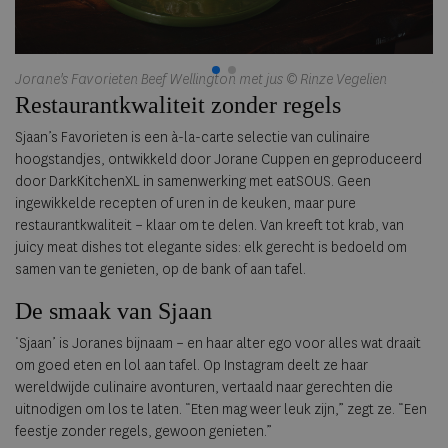
Jorane's Favorieten Beef Wellington met jus © Rinze Vegelien
Jo
Restaurantkwaliteit zonder regels
Sjaan’s Favorieten is een à-la-carte selectie van culinaire
hoogstandjes, ontwikkeld door Jorane Cuppen en geproduceerd
door DarkKitchenXL in samenwerking met eatSOUS. Geen
ingewikkelde recepten of uren in de keuken, maar pure
restaurantkwaliteit – klaar om te delen. Van kreeft tot krab, van
juicy meat dishes tot elegante sides: elk gerecht is bedoeld om
samen van te genieten, op de bank of aan tafel.
De smaak van Sjaan
‘Sjaan’ is Joranes bijnaam – en haar alter ego voor alles wat draait
om goed eten en lol aan tafel. Op Instagram deelt ze haar
wereldwijde culinaire avonturen, vertaald naar gerechten die
uitnodigen om los te laten. “Eten mag weer leuk zijn,” zegt ze. “Een
feestje zonder regels, gewoon genieten.”