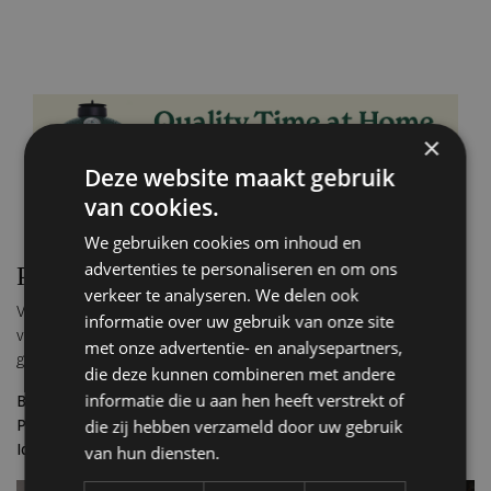
×
Deze website maakt gebruik
van cookies.
We gebruiken cookies om inhoud en
advertenties te personaliseren en om ons
Perfect voor de feestdagen
verkeer te analyseren. We delen ook
Van 28 november tot 10 januari zijn Sjaan’s Favorieten verkrijgbaar
informatie over uw gebruik van onze site
via
eatSOUS.com
. Ideaal voor kerst, oud & nieuw, date nights of
met onze advertentie- en analysepartners,
gewoon een cosy avond thuis. Minimale moeite, maximale smaak.
die deze kunnen combineren met andere
informatie die u aan hen heeft verstrekt of
Bestellen:
via eatsous.com
die zij hebben verzameld door uw gebruik
Periode:
28 november 2025 – 10 januari 2026
Ideaal voor:
feestdagen, diners, cosy nights in
van hun diensten.