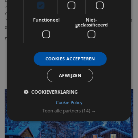
zorgvuldig geselecteerd op sfeer, identiteit en vakmanschap. In
2024 werd Quality Lodgings uitgeroepen tot Hotel Group of the
Year door The European Hotel Awards. De collectie telt 126 hotels
Functioneel
Niet-
in acht landen. Alle adressen zijn te vinden via qualitylodgings.com
geclassificeerd
en in de jaarlijkse QL Guide.
De QL Giftcard is eenvoudig
hier
te bestellen.
COOKIES ACCEPTEREN
AFWIJZEN
COOKIEVERKLARING
Cookie Policy
Toon alle partners
(14) →