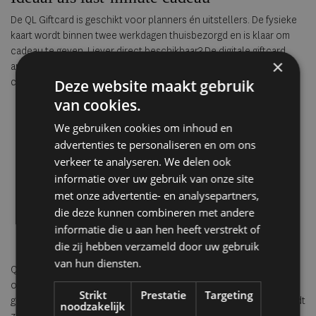
De QL Giftcard is geschikt voor planners én uitstellers. De fysieke
kaart wordt binnen twee werkdagen thuisbezorgd en is klaar om
cadeau te geven. Liever direct beschikbaar? De digitale giftcard
×
arriveert meteen in de mailbox. Daarmee is ook een last-minute
cadeau stijlvol geregeld, zonder in te leveren op inhoud.
Deze website maakt gebruik
van cookies.
We gebruiken cookies om inhoud en
advertenties te personaliseren en om ons
verkeer te analyseren. We delen ook
informatie over uw gebruik van onze site
met onze advertentie- en analysepartners,
die deze kunnen combineren met andere
informatie die u aan hen heeft verstrekt of
die zij hebben verzameld door uw gebruik
van hun diensten.
Quality Lodgings is al meer dan twintig jaar een collectie van
onafhankelijke kwaliteitshotels in Europa, waar authentieke
Strikt
Prestatie
Targeting
gastvrijheid, karakter en gastronomie samenkomen. Elk hotel wordt
noodzakelijk