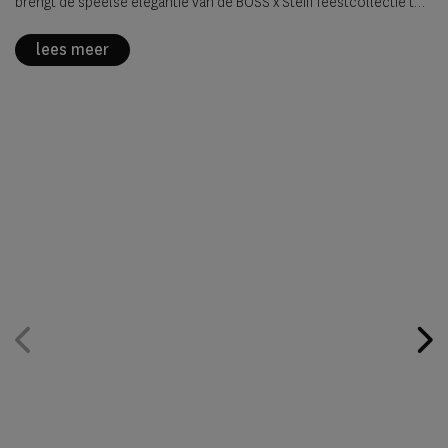
brengt de speelse elegantie van de BOSS x Steiff feestcollectie tot
leven in hartje Amsterdam. Het resultaat is een stijlvolle, warme en
verrassende experience waarin luxe en speelsheid elkaar
lees meer
versterken.