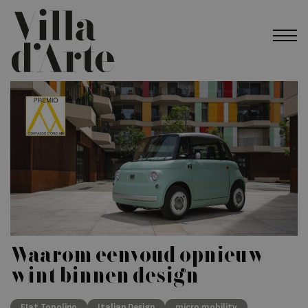
Waarom eenvoud opnieuw
wint binnen design
FIat Topolino
Italian Design
micro mobility