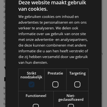
Deze website maakt gebruik
steeds minder vanzelfsprekend binnen dichtbebouwde stedelijke
omgevingen, terwijl de behoefte aan flexibele, toegankelijke en
van cookies.
duurzamere vervoersvormen groeit. De Topolino vertaalt die
We gebruiken cookies om inhoud en
ontwikkeling naar een object dat bewust lichtvoetig blijft. Het
advertenties te personaliseren en om ons
ontwerp verwijst subtiel naar het historische FIAT erfgoed en
combineert dat met een eigentijdse interpretatie van de Italiaanse
verkeer te analyseren. We delen ook
Dolce Vita. Juist die combinatie van nostalgie, eenvoud en
informatie over uw gebruik van onze site
optimisme maakt het model cultureel relevanter dan veel
met onze advertentie- en analysepartners,
traditionele stadsauto’s. Daarmee groeit de Topolino uit tot meer
die deze kunnen combineren met andere
dan alleen praktisch vervoer. Het model laat zien hoe micro
informatie die u aan hen heeft verstrekt of
mobility steeds vaker ook onderdeel wordt van lifestyle, design en
die zij hebben verzameld door uw gebruik
stedelijke identiteit.
van hun diensten.
Waarom eenvoud opnieuw
Strikt
Prestatie
Targeting
noodzakelijk
relevant wordt
Misschien verklaart dat ook waarom juist dit soort ontwerpen
vandaag opnieuw waardering krijgen. In een tijd waarin technologie
Functioneel
Niet-
steeds complexer en nadrukkelijker aanwezig wordt, ontstaat
geclassificeerd
tegelijkertijd een groeiende behoefte aan objecten die helder,