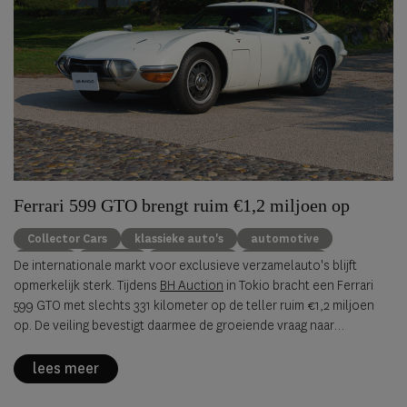
Ferrari 599 GTO brengt ruim €1,2 miljoen op
Collector Cars
klassieke auto's
automotive
Ferrari
Porsche
Alfa Romeo
BH Auction
De internationale markt voor exclusieve verzamelauto's blijft
opmerkelijk sterk. Tijdens
BH Auction
in Tokio bracht een Ferrari
599 GTO met slechts 331 kilometer op de teller ruim €1,2 miljoen
op. De veiling bevestigt daarmee de groeiende vraag naar
zeldzame, originele sportwagens uit de jaren negentig en
tweeduizend.
lees meer