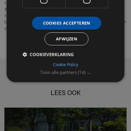
vriendelijk en begrijpelijk blijven. De Fiat Topolino sluit precies op
die ontwikkeling aan. Niet als statussymbool of technologisch
statement, maar als een vorm van design die stedelijke mobiliteit
terugbrengt naar de essentie: compact, toegankelijk en ontworpen
COOKIES ACCEPTEREN
voor het dagelijks leven.
AFWIJZEN
COOKIEVERKLARING
Cookie Policy
Toon alle partners
(14) →
LEES OOK