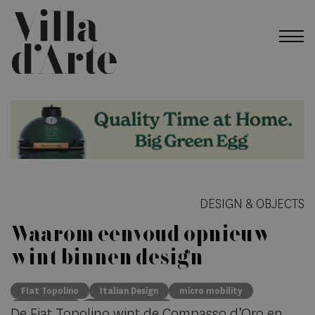
DESIGN & OBJECTS
Waarom eenvoud opnieuw
wint binnen design
FIat Topolino
Italian Design
micro mobility
urban living
Compasso d'Oro
De
Fiat Topolino
wint de
Compasso d’Oro
en