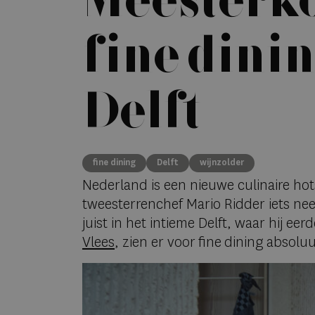
Meesterko
fine dinin
Delft
fine dining
Delft
wijnzolder
Nederland is een nieuwe culinaire hots
tweesterrenchef Mario Ridder iets nee
juist in het intieme Delft, waar hij eer
Vlees
, zien er voor fine dining absolu