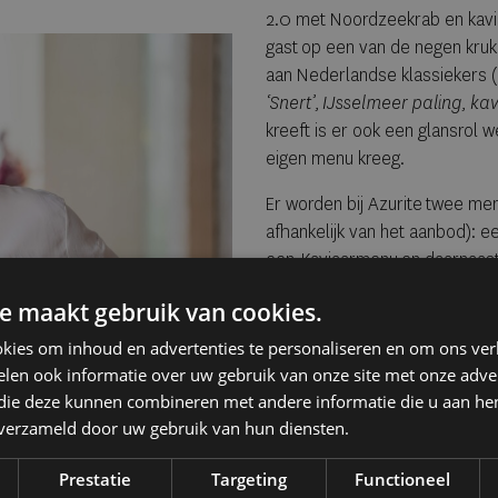
2.0 met Noordzeekrab en kavia
gast op een van de negen kruk
aan Nederlandse klassiekers (
‘Snert’, IJsselmeer paling, ka
kreeft is er ook een glansrol 
eigen menu kreeg.
Er worden bij Azurite twee me
afhankelijk van het aanbod): 
een Kaviaarmenu en daarnaast
gerechten uit deze menu's à-la
e maakt gebruik van cookies.
keer alles geven en koken op 
chef, die eerder furore maakt
kies om inhoud en advertenties te personaliseren en om ons ver
en Joelia (1 Michelinster) in R
len ook informatie over uw gebruik van onze site met onze adver
 die deze kunnen combineren met andere informatie die u aan hen
Mario Ridder
The Stairway to (win
n verzameld door uw gebruik van hun diensten.
wijnzolder
Prestatie
Targeting
Functioneel
Ridder mag dan bekendstaan als