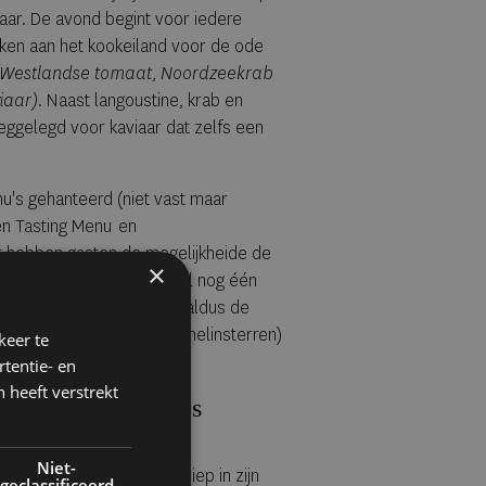
ar. De avond begint voor iedere
ken aan het kookeiland voor de ode
Westlandse tomaat, Noordzeekrab
viaar).
Naast langoustine, krab en
weggelegd voor kaviaar dat zelfs een
nu's gehanteerd (niet vast maar
een Tasting Menu en
 hebben gasten de mogelijkheide de
×
-carte te bestellen. "Ik wil nog één
het allerhoogste niveau,” aldus de
e met De Zwethheul (2 Michelinsterren)
keer te
otterdam.
tentie- en
 heeft verstrekt
e)heaven: Azurite’s
Niet-
 een meesterlijke kok, diep in zijn
geclassificeerd