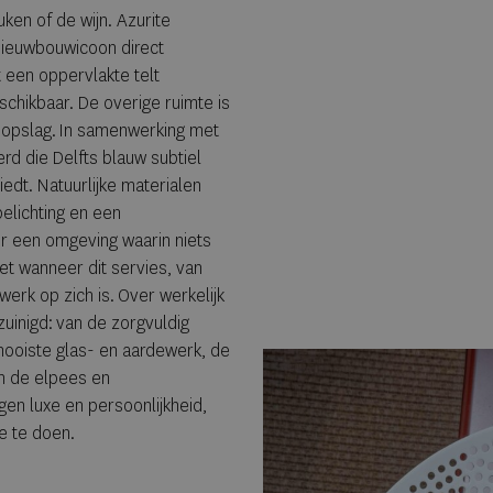
uken of de wijn. Azurite
 nieuwbouwicoon direct
t een oppervlakte telt
schikbaar. De overige ruimte is
jnopslag. In samenwerking met
d die Delfts blauw subtiel
biedt. Natuurlijke materialen
belichting en een
r een omgeving waarin niets
niet wanneer dit servies, van
erk op zich is. Over werkelijk
zuinigd: van de zorgvuldig
mooiste glas- en aardewerk, de
en de elpees en
gen luxe en persoonlijkheid,
e te doen.