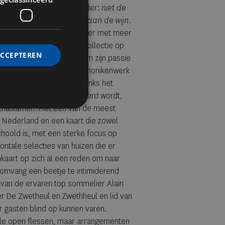
ebber. Zijn filosofie is helder:
niet de
ht aan, maar het gerecht aan de wijn.
 de indrukwekkende wijnzolder met meer
r had hij zijn volledige collectie op
ACCEPTEREN
e voor het eerst vinden! Om zijn passie
 is elke fles - een heus monikenwerk
nd geschreven label. Ondanks het
aarmee de collectie beheerd wordt,
Ode aan Hollands Erfgoed
e schatkamer. Met één van de meest
 Nederland en een kaart die zowel
schoold is, met een sterke focus op
ontale selecties van huizen die er
nkaart op zich al een reden om naar
e omvang een beetje te intimiderend
e van de ervaren top sommelier Alain
r De Zwetheul en Zwethheul en lid van
 gasten blind op kunnen varen.
ele open flessen, maar arrangementen