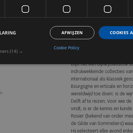
hart is hij bovenal een wijnliefh
wijn past zich aan het gerec
Die toewijding zie je terug in
dan 12.000 flessen. Nooit eerde
LARING
AFWIJZEN
COOKIES 
de kaart, maar hier kunt u dez
nog maar eens te onderstrepen
Cookie Policy
- voorzien van een met de ha
tners
(14) →
ingenieuze digitale systeem w
blijft het een bijna poëtisch
indrukwekkende collecties van
internationaal als klassiek ge
Bourgogne en erticale en horiz
wereldwijd toe doen: is de wij
Delft af te reizen. Voor wie d
vindt, is er de kennis en kund
Rosier (bekend van onder mee
de Gilde van Sommeliers) waar
Hij selecteert elke avond enk