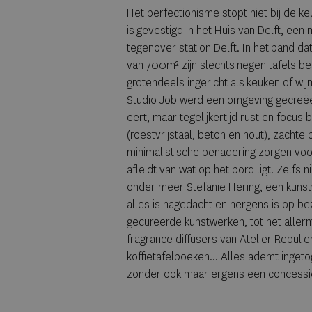
Het perfectionisme stopt niet bij de ke
is gevestigd in het Huis van Delft, een
tegenover station Delft. In het pand da
van 700m² zijn slechts negen tafels be
grotendeels ingericht als keuken of wi
Studio Job werd een omgeving gecreëer
eert, maar tegelijkertijd rust en focus 
(roestvrijstaal, beton en hout), zachte 
minimalistische benadering zorgen voo
afleidt van wat op het bord ligt. Zelfs 
onder meer Stefanie Hering, een kunstw
alles is nagedacht en nergens is op be
gecureerde kunstwerken, tot het aller
fragrance diffusers van Atelier Rebul 
koffietafelboeken... Alles ademt ingeto
zonder ook maar ergens een concessi