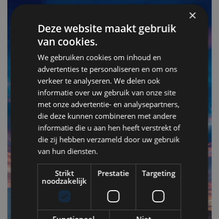
×
Deze website maakt gebruik
van cookies.
We gebruiken cookies om inhoud en
advertenties te personaliseren en om ons
verkeer te analyseren. We delen ook
informatie over uw gebruik van onze site
met onze advertentie- en analysepartners,
F
die deze kunnen combineren met andere
v
informatie die u aan hen heeft verstrekt of
n
die zij hebben verzameld door uw gebruik
van hun diensten.
Op
Strikt
Prestatie
Targeting
om
noodzakelijk
zo
he
va
Functioneel
Niet-