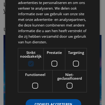
advertenties te personaliseren en om ons
Lees Villa d’Arte!
verkeer te analyseren. We delen ook
Word nu abonnee.
informatie over uw gebruik van onze site
met onze advertentie- en analysepartners,
die deze kunnen combineren met andere
UITGELICHT
informatie die u aan hen heeft verstrekt of
die zij hebben verzameld door uw gebruik
van hun diensten.
Strikt
Prestatie
Targeting
noodzakelijk
Functioneel
Niet-
geclassificeerd
F
v
COOKIES ACCEPTEREN