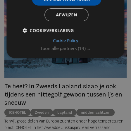
n
AFWIJZEN
Op
COOKIEVERKLARING
om
zo
Cookie Policy
he
Toon alle partners
(14) →
va
ze
to
ec
Te heet? In Zweeds Lapland slaap je ook
tijdens een hittegolf gewoon tussen ijs en
sneeuw
ICEHOTEL
Zweden
Lapland
middernachtzon
summer travel
Arctische reizen
Terwijl grote delen van Europa zuchten onder hoge temperaturen,
biedt ICEHOTEL in het Zweedse Jukkasjärvi een verrassend