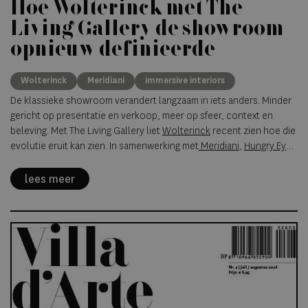
Hoe Wolterinck met The
Living Gallery de showroom
opnieuw definieerde
Wolterinck
Meridiani
immersive interiors
De klassieke showroom verandert langzaam in iets anders. Minder
gericht op presentatie en verkoop, meer op sfeer, context en
beleving. Met The Living Gallery liet
Wolterinck
recent zien hoe die
evolutie eruit kan zien. In samenwerking met
Meridiani
,
Hungry Eye
Gallery
en verschillende kunstenaars ontstond in Laren een
multidisciplinaire omgeving waarin interieur, fotografie,
lees meer
architectuur en kunst in elkaar overvloeiden. Niet als tijdelijke
designinstallatie alleen, maar als reflectie op hoe hedendaagse
leefomgevingen steeds vaker worden vormgegeven.