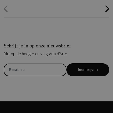
alternatief. Dankzij
ICEHOTEL 365
blijft het iconische ijshotel het
hele jaar geopend, waardoor gasten zelfs midden in de zomer
kunnen overnachten in met de hand uit ijs vervaardigde Art Suites.
Schrijf je in op onze nieuwsbrief
Blijf op de hoogte en volg Villa d’Arte
Inschrijven