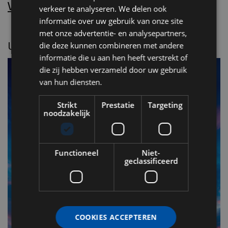
Word nu abonnee.
verkeer te analyseren. We delen ook
informatie over uw gebruik van onze site
met onze advertentie- en analysepartners,
UITGELICHT
die deze kunnen combineren met andere
informatie die u aan hen heeft verstrekt of
die zij hebben verzameld door uw gebruik
van hun diensten.
Strikt
Prestatie
Targeting
noodzakelijk
Functioneel
Niet-
geclassificeerd
F
v
n
COOKIES ACCEPTEREN