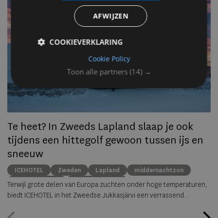
AFWIJZEN
Op
om
COOKIEVERKLARING
zo
he
Cookie Policy
va
Toon alle partners
(14) →
ze
to
ec
Te heet? In Zweeds Lapland slaap je ook
tijdens een hittegolf gewoon tussen ijs en
sneeuw
ICEHOTEL
Zweden
Lapland
middernachtzon
summer travel
Arctische reizen
Terwijl grote delen van Europa zuchten onder hoge temperaturen,
biedt ICEHOTEL in het Zweedse Jukkasjärvi een verrassend
alternatief. Dankzij
ICEHOTEL 365
blijft het iconische ijshotel het
hele jaar geopend, waardoor gasten zelfs midden in de zomer