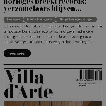
horloges breekt records:
verzamelaars blijven
investeren in zeldzame
Horloges
Haute Horlogerie
Philips Horlogeveilingen
uurwerken
F.P. Journe
Patek Philippe
luxe horloges
De internationale markt voor exclusieve horloges blijft zich in hoog
verzamelaars
tempo ontwikkelen. Waar economische onzekerheid andere
luxesegmenten soms onder druk zet, laten de belangrijkste
horlogeveilingen juist een tegenovergestelde beweging zien.
Zeldzame vintage modellen, onafhankelijke horlogemakers en
uitzonderlijke provenance blijken aantrekkelijker dan ooit voor
lees meer
verzamelaars wereldwijd.