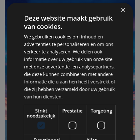
×
Deze website maakt gebruik
van cookies.
We gebruiken cookies om inhoud en
advertenties te personaliseren en om ons
verkeer te analyseren. We delen ook
informatie over uw gebruik van onze site
met onze advertentie- en analysepartners,
F
die deze kunnen combineren met andere
v
informatie die u aan hen heeft verstrekt of
n
die zij hebben verzameld door uw gebruik
van hun diensten.
Op
Strikt
Prestatie
Targeting
om
noodzakelijk
zo
he
va
Functioneel
Niet-