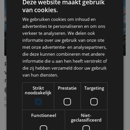
Deze website maakt gebruik
van cookies.
We gebruiken cookies om inhoud en
advertenties te personaliseren en om ons
verkeer te analyseren. We delen ook
informatie over uw gebruik van onze site
met onze advertentie- en analysepartners,
die deze kunnen combineren met andere
informatie die u aan hen heeft verstrekt of
Front row seats voor de zonsverduistering
die zij hebben verzameld door uw gebruik
van 12 augustus: hier beleef je het
van hun diensten.
R
natuurfenomeen in stijl
e
Strikt
Prestatie
Targeting
zonsverduistering
eclips
Europa
Amsterdam
noodzakelijk
Lissabon
Keulen
Milaan
Ibiza
rooftops
Op woensdag 12 augustus richt een groot deel van Europa de blik
Re
omhoog. Tijdens de avonduren vindt een van de meest bijzondere
de
zonsverduisteringen van deze eeuw plaats. Omdat de zon tijdens
Functioneel
Niet-
Pl
het hoogtepunt laag aan de horizon staat, vormt een vrij uitzicht
geclassificeerd
oo
vanaf een rooftop, terras of kustlijn de perfecte setting om dit