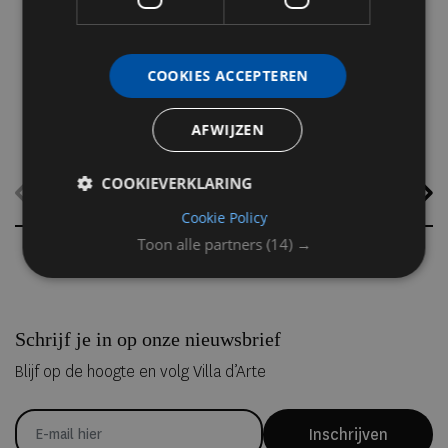
zeldzame natuurverschijnsel te beleven. Van Amsterdam en Parijs
tot Lissabon, Milaan en Ibiza: dit zijn de mooiste plekken om de
eclips in stijl mee te maken.
COOKIES ACCEPTEREN
AFWIJZEN
COOKIEVERKLARING
Cookie Policy
Toon alle partners
(14) →
Schrijf je in op onze nieuwsbrief
Blijf op de hoogte en volg Villa d’Arte
Inschrijven