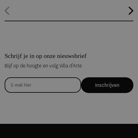
alternatief. Dankzij
ICEHOTEL 365
blijft het iconische ijshotel het
hele jaar geopend, waardoor gasten zelfs midden in de zomer
kunnen overnachten in met de hand uit ijs vervaardigde Art Suites.
Schrijf je in op onze nieuwsbrief
Blijf op de hoogte en volg Villa d’Arte
Inschrijven