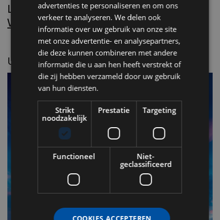
advertenties te personaliseren en om ons
Lees Villa d’Arte!
verkeer te analyseren. We delen ook
Word nu abonnee.
informatie over uw gebruik van onze site
met onze advertentie- en analysepartners,
die deze kunnen combineren met andere
UITGELICHT
informatie die u aan hen heeft verstrekt of
die zij hebben verzameld door uw gebruik
van hun diensten.
Strikt
Prestatie
Targeting
noodzakelijk
Functioneel
Niet-
geclassificeerd
F
v
COOKIES ACCEPTEREN