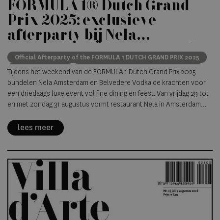
FORMULA 1® Dutch Grand
Prix 2025: exclusieve
afterparty bij Nela
Amsterdam in samenwerking
Official Afterparty of the FORMULA 1 DUTCH GRAND PRIX 2025
met Belvedere Vodka
Nela Amsterdam
Formula 1® Dutch Grand Prix Weekend
Tijdens het weekend van de FORMULA 1 Dutch Grand Prix 2025
bundelen Nela Amsterdam en Belvedere Vodka de krachten voor
een driedaags luxe event vol fine dining en feest. Van vrijdag 29 tot
en met zondag 31 augustus vormt restaurant Nela in Amsterdam
Zuidas het decor voor een zinderende racebeleving met culinaire
flair en high-end entertainment.
lees meer