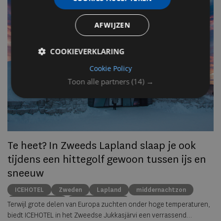
n
AFWIJZEN
Op
om
COOKIEVERKLARING
zo
Cookie Policy
he
Toon alle partners
(14) →
va
ze
to
ec
Te heet? In Zweeds Lapland slaap je ook
tijdens een hittegolf gewoon tussen ijs en
sneeuw
ICEHOTEL
Zweden
Lapland
middernachtzon
summer travel
Arctische reizen
Terwijl grote delen van Europa zuchten onder hoge temperaturen,
biedt ICEHOTEL in het Zweedse Jukkasjärvi een verrassend