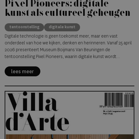
Pixel Pioneers: digitale
kunst als cultureel geheugen
tentoonstelling
digitale kunst
Digitale technologie is geen toekomst meer, maar een vast
onderdeel van hoe we kijken, denken en herinneren. Vanaf 25 april
2026 presenteert Museum Boijmans Van Beuningen de
tentoonstelling Pixel Pioneers, waarin digitale kunst wordt
benaderd als artistiek én cultureel fenomeen. Voor Villa d’Arte is
dit een tentoonstelling die niet draait om techniek, maar om
lees meer
betekenis.