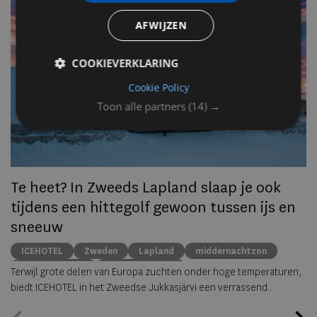
AFWIJZEN
Op
om
COOKIEVERKLARING
zo
he
Cookie Policy
va
Toon alle partners
(14) →
ze
to
ec
Te heet? In Zweeds Lapland slaap je ook
tijdens een hittegolf gewoon tussen ijs en
sneeuw
ICEHOTEL
Zweden
Lapland
middernachtzon
summer travel
Arctische reizen
Terwijl grote delen van Europa zuchten onder hoge temperaturen,
biedt ICEHOTEL in het Zweedse Jukkasjärvi een verrassend
alternatief. Dankzij
ICEHOTEL 365
blijft het iconische ijshotel het