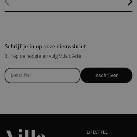
hele jaar geopend, waardoor gasten zelfs midden in de zomer
kunnen overnachten in met de hand uit ijs vervaardigde Art Suites.
Schrijf je in op onze nieuwsbrief
Blijf op de hoogte en volg Villa d’Arte
Inschrijven
LIFESTYLE