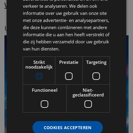
Word nu abonnee.
verkeer te analyseren. We delen ook
informatie over uw gebruik van onze site
met onze advertentie- en analysepartners,
UITGELICHT
die deze kunnen combineren met andere
informatie die u aan hen heeft verstrekt of
die zij hebben verzameld door uw gebruik
van hun diensten.
Strikt
Prestatie
Targeting
noodzakelijk
Functioneel
Niet-
geclassificeerd
F
v
COOKIES ACCEPTEREN
n