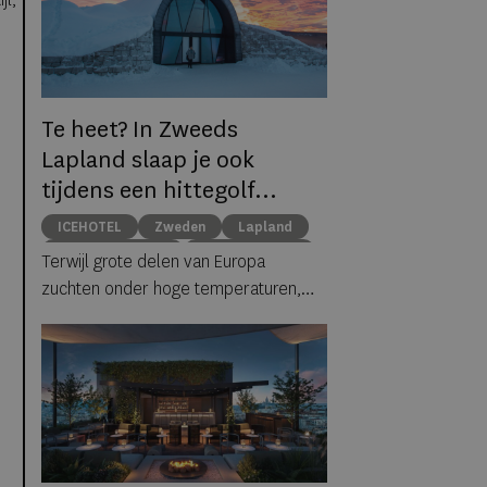
Te heet? In Zweeds
Lapland slaap je ook
tijdens een hittegolf
gewoon tussen ijs en
ICEHOTEL
Zweden
Lapland
sneeuw
middernachtzon
summer travel
Terwijl grote delen van Europa
Arctische reizen
zuchten onder hoge temperaturen,
biedt ICEHOTEL in het Zweedse
Jukkasjärvi een verrassend
alternatief. Dankzij
ICEHOTEL 365
blijft
het iconische ijshotel het hele jaar
geopend, waardoor gasten zelfs
midden in de zomer kunnen
overnachten in met de hand uit ijs