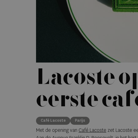
Lacoste o
eerste caf
Café Lacoste
Parijs
Met de opening van
Café Lacoste
zet Lacoste een
Aan de Avenue Franklin D. Roosevelt, in het hart 