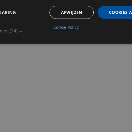
LARING
AFWIJZEN
COOKIES 
Cookie Policy
tners
(14) →