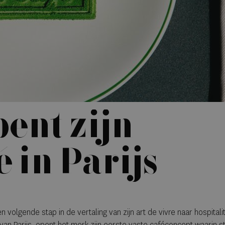
pent zijn
é in Parijs
 volgende stap in de vertaling van zijn art de vivre naar hospitalit
van Parijs, opent het merk zijn eerste vaste caféconcept waarin sti