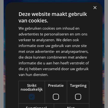
×
Deze website maakt gebruik
van cookies.
We gebruiken cookies om inhoud en
advertenties te personaliseren en om ons
verkeer te analyseren. We delen ook
informatie over uw gebruik van onze site
met onze advertentie- en analysepartners,
F
die deze kunnen combineren met andere
v
informatie die u aan hen heeft verstrekt of
n
die zij hebben verzameld door uw gebruik
van hun diensten.
Op
Strikt
Prestatie
Targeting
om
noodzakelijk
zo
he
va
Functioneel
Niet-