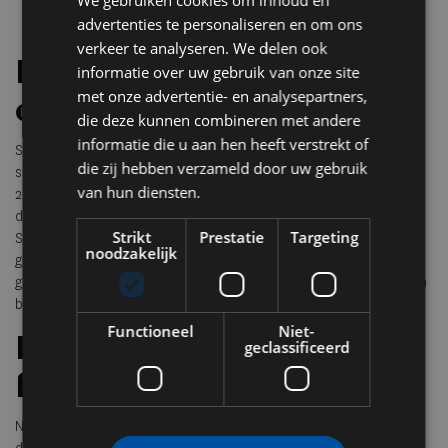
We gebruiken cookies om inhoud en
advertenties te personaliseren en om ons
verkeer te analyseren. We delen ook
Investeren in kwaliteit en
informatie over uw gebruik van onze site
met onze advertentie- en analysepartners,
capaciteit
die deze kunnen combineren met andere
informatie die u aan hen heeft verstrekt of
SkiStar investeert stevig in comfort en doorstroming. In Trysil is
die zij hebben verzameld door uw gebruik
sinds december een nieuwe gondel in gebruik, met een lengte van
van hun diensten.
2.460 meter en een capaciteit van 3.000 personen per uur. Het is
de grootste investering in de geschiedenis van zowel Trysil als
Strikt
Prestatie
Targeting
SkiStar en vermindert wachttijden aanzienlijk. Ook in Sälen wordt
noodzakelijk
geïnvesteerd in sneeuwproductie, nieuwe pistes en
gezinsvriendelijke zones, zodat het seizoen betrouwbaar blijft van
begin tot eind.
Functioneel
Niet-
Betaalbare skipassen en
geclassificeerd
flexibel aanbod
Nieuw deze winter zijn meerdere voordelige SkiPass opties. Met