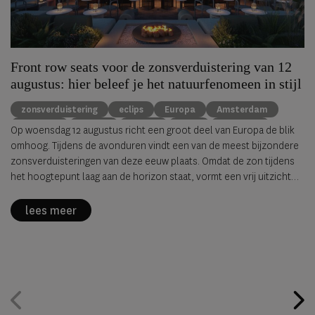
Front row seats voor de zonsverduistering van 12
augustus: hier beleef je het natuurfenomeen in stijl
zonsverduistering
eclips
Europa
Amsterdam
Lissabon
Keulen
Milaan
Ibiza
rooftops
Op woensdag 12 augustus richt een groot deel van Europa de blik
omhoog. Tijdens de avonduren vindt een van de meest bijzondere
zonsverduisteringen van deze eeuw plaats. Omdat de zon tijdens
het hoogtepunt laag aan de horizon staat, vormt een vrij uitzicht
vanaf een rooftop, terras of kustlijn de perfecte setting om dit
zeldzame natuurverschijnsel te beleven. Van Amsterdam en Parijs
lees meer
tot Lissabon, Milaan en Ibiza: dit zijn de mooiste plekken om de
eclips in stijl mee te maken.