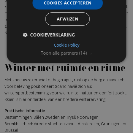
dagpassen vanaf 295 SEK richt SkiStar zich op wintersporters die
COOKIES ACCEPTEREN
kiezen voor compacte, overzichtelijke gebieden en flexibiliteit. Dat
maakt de Scandinavische wintersport toegankelijk voor een breder
AFWIJZEN
publiek, waaronder gezinnen en reizigers die skiën willen
afwisselen met andere winteractiviteiten. Reizen zijn te boeken via
Nederlandse touroperators of rechtstreeks via
skistar
.
COOKIEVERKLARING
Cookie Policy
Toon alle partners
(14) →
Winter met ruimte en ritme
Met sneeuwzekerheid tot begin april, rust op de berg en aandacht
voor beleving positioneert Scandinavië zich als
wintersportbestemming voor wie ruimte, natuur en comfort zoekt.
Skiën is hier onderdeel van een bredere winterervaring.
Praktische informatie
Bestemmingen: Sälen Zweden en Trysil Noorwegen
Bereikbaarheid: directe vluchten vanuit Amsterdam, Groningen en
Brussel