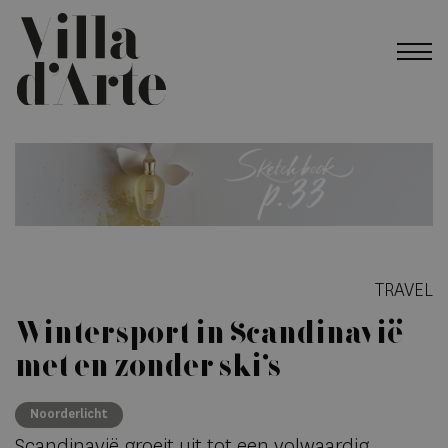
TRAVEL
Wintersport in Scandinavië
met en zonder ski’s
Noorderlicht
Scandinavië groeit uit tot een volwaardig