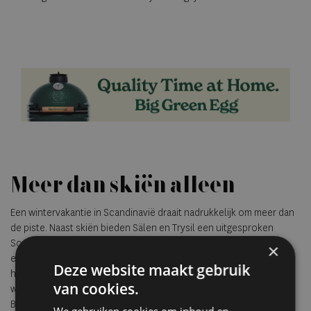
Meer dan skiën alleen
Een wintervakantie in Scandinavië draait nadrukkelijk om meer dan
de piste. Naast skiën bieden Sälen en Trysil een uitgesproken
Scandinavische wintersfeer, met lange avonden, houten chalets
×
en stilte. Activiteiten als langlaufen, sneeuwschoenwandelen,
Deze website maakt gebruik
huskytochten, ijsvissen, sneeuwscootertochten en
van cookies.
winterwandelingen maken de natuur toegankelijk voor niet skiërs.
Bij heldere omstandigheden is zelfs het noorderlicht zichtbaar.