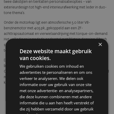
twee dakstijlen en tientallen personalisatieopties – van
exterieurdesign tot high-end interieurafwerking met leder in duo-
tone thema’s.
Onder de motorkap ligt een atmosferische 5.0 liter V8-
benzinemotor met 405 pk, gekoppeld aan een ZF-
achttrapsautomaat en vierwielaandrijving met torque-on-demand.
Het volledig geüpgradede onderstel met Bilstein demping, Eibach
×
stabilisatoren en Alcon-remmen maakt deze klassieke
Deze website maakt gebruik
terreinwagen geschikt voor elke uitdaging – op én buiten de weg.
van cookies.
De Classic Defender V8 Soft Top is leverbaar vanaf £195.000 (excl.
belastingen) en wordt gebouwd door de officiële Land Rover
We gebruiken cookies om inhoud en
Classic teams in het VK en Duitsland. Elk exemplaar wordt geleverd
advertenties te personaliseren en om ons
met een fabrieksgarantie van 12 maanden zonder
verkeer te analyseren. We delen ook
kilometerbeperking.
informatie over uw gebruik van onze site
met onze advertentie- en analysepartners,
die deze kunnen combineren met andere
informatie die u aan hen heeft verstrekt of
die zij hebben verzameld door uw gebruik