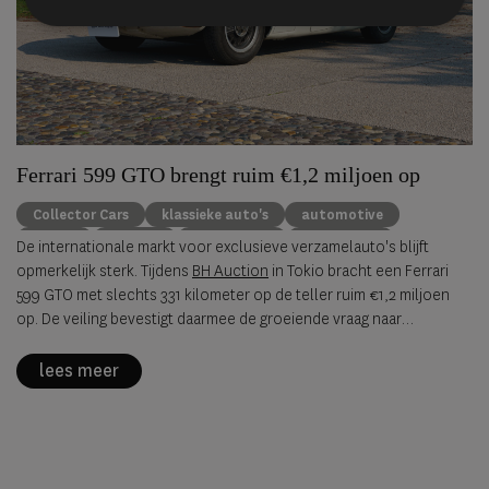
Ferrari 599 GTO brengt ruim €1,2 miljoen op
Collector Cars
klassieke auto's
automotive
Ferrari
Porsche
Alfa Romeo
BH Auction
De internationale markt voor exclusieve verzamelauto's blijft
opmerkelijk sterk. Tijdens
BH Auction
in Tokio bracht een Ferrari
599 GTO met slechts 331 kilometer op de teller ruim €1,2 miljoen
op. De veiling bevestigt daarmee de groeiende vraag naar
zeldzame, originele sportwagens uit de jaren negentig en
tweeduizend.
lees meer