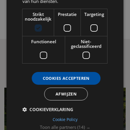
van hun diensten.
Strikt
Prestatie
Targeting
noodzakelijk
Functioneel
Niet-
geclassificeerd
LEES OOK
COOKIES ACCEPTEREN
AFWIJZEN
COOKIEVERKLARING
Cookie Policy
Toon alle partners
(14) →