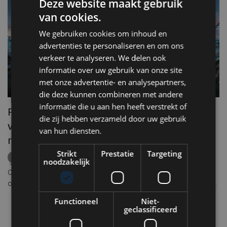
Deze website maakt gebruik
van cookies.
We gebruiken cookies om inhoud en
advertenties te personaliseren en om ons
verkeer te analyseren. We delen ook
informatie over uw gebruik van onze site
met onze advertentie- en analysepartners,
die deze kunnen combineren met andere
informatie die u aan hen heeft verstrekt of
Front row seats voor de zonsverduistering
die zij hebben verzameld door uw gebruik
van 12 augustus: hier beleef je het
van hun diensten.
R
natuurfenomeen in stijl
e
Strikt
Prestatie
Targeting
zonsverduistering
eclips
Europa
Amsterdam
noodzakelijk
Lissabon
Keulen
Milaan
Ibiza
rooftops
Op woensdag 12 augustus richt een groot deel van Europa de blik
Re
omhoog. Tijdens de avonduren vindt een van de meest bijzondere
de
zonsverduisteringen van deze eeuw plaats. Omdat de zon tijdens
Functioneel
Niet-
Pl
het hoogtepunt laag aan de horizon staat, vormt een vrij uitzicht
geclassificeerd
oo
vanaf een rooftop, terras of kustlijn de perfecte setting om dit