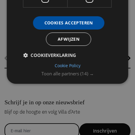
zeldzame natuurverschijnsel te beleven. Van Amsterdam en Parijs
tot Lissabon, Milaan en Ibiza: dit zijn de mooiste plekken om de
eclips in stijl mee te maken.
COOKIES ACCEPTEREN
AFWIJZEN
COOKIEVERKLARING
Cookie Policy
Toon alle partners
(14) →
Schrijf je in op onze nieuwsbrief
Blijf op de hoogte en volg Villa d’Arte
Inschrijven