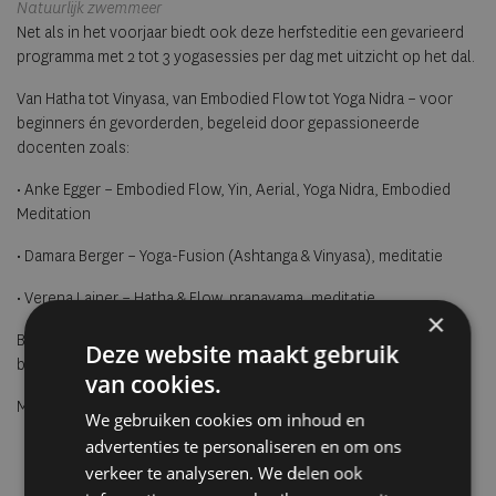
Natuurlijk zwemmeer
Net als in het voorjaar biedt ook deze herfsteditie een gevarieerd
programma met 2 tot 3 yogasessies per dag met uitzicht op het dal.
Van Hatha tot Vinyasa, van Embodied Flow tot Yoga Nidra – voor
beginners én gevorderden, begeleid door gepassioneerde
docenten zoals:
• Anke Egger – Embodied Flow, Yin, Aerial, Yoga Nidra, Embodied
Meditation
• Damara Berger – Yoga-Fusion (Ashtanga & Vinyasa), meditatie
• Verena Lainer – Hatha & Flow, pranayama, meditatie
×
Bekijk de Yoga & Spa Days – een combinatie van ontspanning,
Deze website maakt gebruik
beweging en wellness op zijn mooist.
van cookies.
Meer info en reserveren klik
hier
.
We gebruiken cookies om inhoud en
advertenties te personaliseren en om ons
verkeer te analyseren. We delen ook