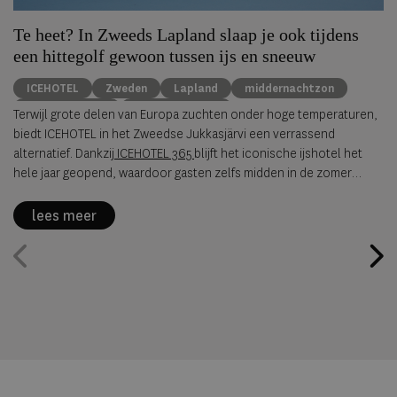
Te heet? In Zweeds Lapland slaap je ook tijdens
een hittegolf gewoon tussen ijs en sneeuw
ICEHOTEL
Zweden
Lapland
middernachtzon
summer travel
Arctische reizen
Terwijl grote delen van Europa zuchten onder hoge temperaturen,
biedt ICEHOTEL in het Zweedse Jukkasjärvi een verrassend
alternatief. Dankzij
ICEHOTEL 365
blijft het iconische ijshotel het
hele jaar geopend, waardoor gasten zelfs midden in de zomer
kunnen overnachten in met de hand uit ijs vervaardigde Art Suites.
lees meer