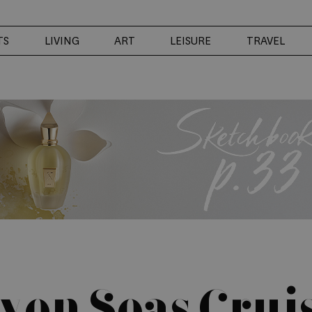
TS
LIVING
ART
LEISURE
TRAVEL
ven Seas Crui