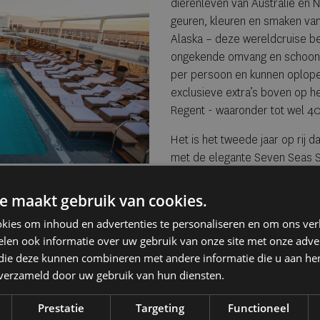
dierenleven van Australië en 
geuren, kleuren en smaken van
Alaska – deze wereldcruise be
ongekende omvang en schoonhe
per persoon en kunnen oplopen
exclusieve extra’s boven op he
Regent - waaronder tot wel 40
Het is het tweede jaar op rij 
met de elegante Seven Seas Sp
klasse dat plaats biedt aan ma
grote succes van de 2027-edit
e maakt gebruik van cookies.
grote Regent Suite voor een r
kies om inhoud en advertenties te personaliseren en om ons ver
geboekt.
len ook informatie over uw gebruik van onze site met onze adver
 die deze kunnen combineren met andere informatie die u aan hen
n verzameld door uw gebruik van hun diensten.
Prestatie
Targeting
Functioneel