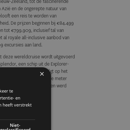
Nieuw-Zeeland, tot de fascinerende
 Azië en de ongerepte natuur van
looft een reis te worden van
id. De prijzen beginnen bij €84.499
 tot €799.909, inclusief tal van
t al royale all-inclusive aanbod van
9 excursies aan land.
dat deze wereldcruise wordt uitgevoerd
lendor, een schip uit de Explorer-
ximaal 746 gasten. Dit volgt op het
×
ie, waarbij de 413 vierkante meter
ecordbedrag van $1,7 miljoen werd
keer te
tentie- en
 heeft verstrekt
Niet-
geclassificeerd