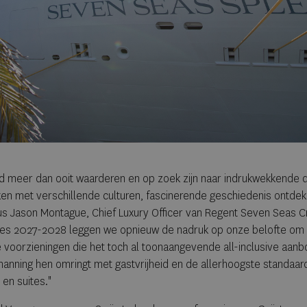
n tijd meer dan ooit waarderen en op zoek zijn naar indrukwekkend
ken met verschillende culturen, fascinerende geschiedenis ontdek
us Jason Montague, Chief Luxury Officer van Regent Seven Seas C
es 2027-2028 leggen we opnieuw de nadruk op onze belofte om o
voorzieningen die het toch al toonaangevende all-inclusive aan
emanning hen omringt met gastvrijheid en de allerhoogste standaard
 en suites."