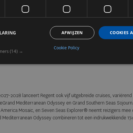
LARING
AFWIJZEN
COOKIES 
Cookie Policy
tners
(14) →
27-2028 lanceert Regent ook vijf uitgebreide cruises, variërend
 deGrand Mediterranean Odyssey en Grand Southern Seas Sojour
h America Mosaic, en Seven Seas Explorer® neemt reizigers mee 
nd Mediterranean Odyssey combineren tot een indrukwekkende 17