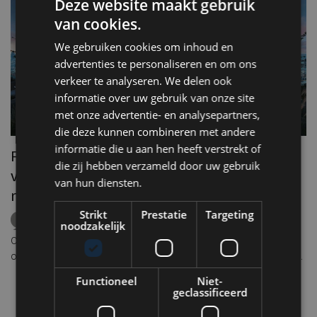
Deze website maakt gebruik
van cookies.
We gebruiken cookies om inhoud en
advertenties te personaliseren en om ons
verkeer te analyseren. We delen ook
informatie over uw gebruik van onze site
met onze advertentie- en analysepartners,
die deze kunnen combineren met andere
informatie die u aan hen heeft verstrekt of
Front row seats voor de zonsverduistering
die zij hebben verzameld door uw gebruik
van 12 augustus: hier beleef je het
van hun diensten.
R
natuurfenomeen in stijl
e
Strikt
Prestatie
Targeting
zonsverduistering
eclips
Europa
Amsterdam
noodzakelijk
Lissabon
Keulen
Milaan
Ibiza
rooftops
Op woensdag 12 augustus richt een groot deel van Europa de blik
Re
omhoog. Tijdens de avonduren vindt een van de meest bijzondere
de
zonsverduisteringen van deze eeuw plaats. Omdat de zon tijdens
Functioneel
Niet-
Pl
het hoogtepunt laag aan de horizon staat, vormt een vrij uitzicht
geclassificeerd
oo
vanaf een rooftop, terras of kustlijn de perfecte setting om dit