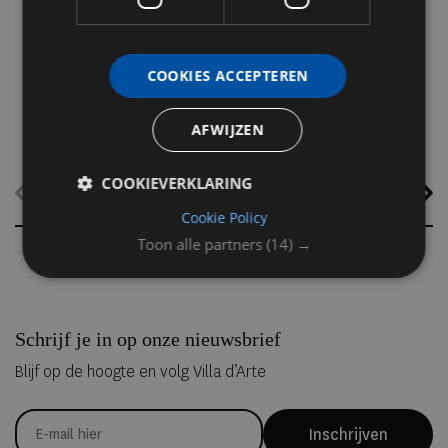
zeldzame natuurverschijnsel te beleven. Van Amsterdam en Parijs
tot Lissabon, Milaan en Ibiza: dit zijn de mooiste plekken om de
eclips in stijl mee te maken.
COOKIES ACCEPTEREN
AFWIJZEN
COOKIEVERKLARING
Cookie Policy
Toon alle partners
(14) →
Schrijf je in op onze nieuwsbrief
Blijf op de hoogte en volg Villa d’Arte
Inschrijven