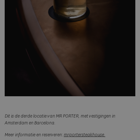
Dit is de derde locatie van MR PORTER, met vestigingen in
Amsterdam en Barcelona.
Meer informatie en reserveren:
mrportersteakhouse.