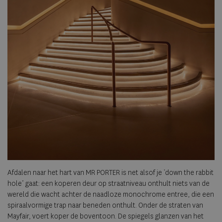
Afdalen naar het hart van MR PORTER is net alsof je ‘down the rabbit
hole’ gaat: een koperen deur op straatniveau onthult niets van de
wereld die wacht achter de naadloze monochrome entree, die een
spiraalvormige trap naar beneden onthult. Onder de straten van
Mayfair, voert koper de boventoon. De spiegels glanzen van het