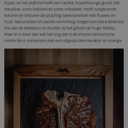
koper, en het plafond heeft een zachte, koperkleurige gloed. Het
meubilair, soms bekleed en soms onbedekt, heeft rustgevende
kleuren en texturen die prachtig samensmelten met fluweel en
hout. Natuursteen en zachte verlichting voegen een extra dimensie
toe aan de ambiance en muziek op het geluid van hoge-fidelity.
Maar er is meer dan wat het oog ziet in de intieme sensorische
ruimte die is ontworpen met een uitgesproken karakter en energie.