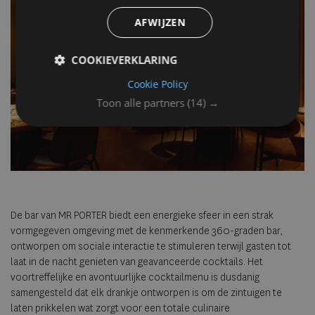
AFWIJZEN
COOKIEVERKLARING
Cookie Policy
Toon alle partners
(14) →
De bar van MR PORTER biedt een energieke sfeer in een strak
vormgegeven omgeving met de kenmerkende 360-graden bar,
ontworpen om sociale interactie te stimuleren terwijl gasten tot
laat in de nacht genieten van geavanceerde cocktails. Het
voortreffelijke en avontuurlijke cocktailmenu is dusdanig
samengesteld dat elk drankje ontworpen is om de zintuigen te
laten prikkelen wat zorgt voor een totale culinaire