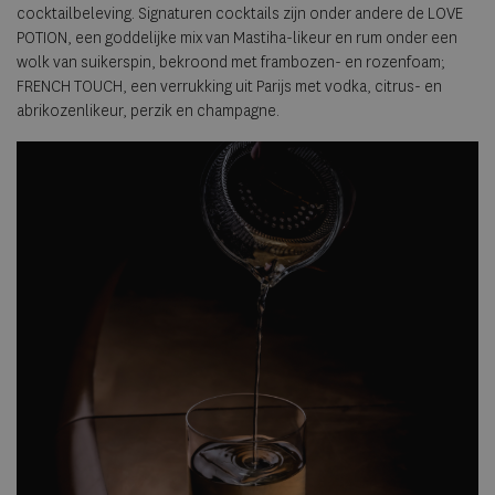
cocktailbeleving. Signaturen cocktails zijn onder andere de LOVE
POTION, een goddelijke mix van Mastiha-likeur en rum onder een
wolk van suikerspin, bekroond met frambozen- en rozenfoam;
FRENCH TOUCH, een verrukking uit Parijs met vodka, citrus- en
abrikozenlikeur, perzik en champagne.