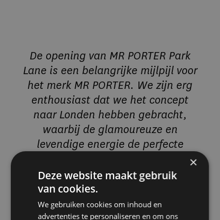
De opening van MR PORTER Park
Lane is een belangrijke mijlpijl voor
het merk MR PORTER. We zijn erg
enthousiast dat we het concept
naar Londen hebben gebracht,
waarbij de glamoureuze en
levendige energie de perfecte
locatie is voor deze bestemming.
×
Yossi Eliyahoo, medeoprichter en
Deze website maakt gebruik
mede-eigenaar van THE
van cookies.
ENTOURAGE GROUP
We gebruiken cookies om inhoud en
advertenties te personaliseren en om ons