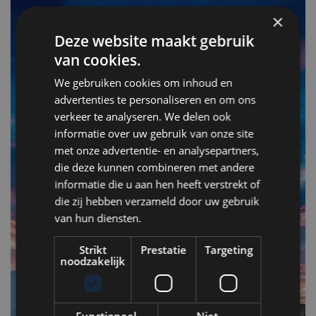
×
Deze website maakt gebruik
van cookies.
We gebruiken cookies om inhoud en
advertenties te personaliseren en om ons
verkeer te analyseren. We delen ook
informatie over uw gebruik van onze site
met onze advertentie- en analysepartners,
F
die deze kunnen combineren met andere
v
informatie die u aan hen heeft verstrekt of
n
die zij hebben verzameld door uw gebruik
van hun diensten.
Op
Strikt
Prestatie
Targeting
om
noodzakelijk
zo
he
va
Functioneel
Niet-