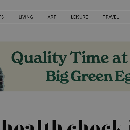
TS
LIVING
ART
LEISURE
TRAVEL
 health check 