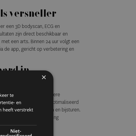
ls versneller
eer een 3D bodyscan, ECG en
ltaten zijn direct beschikbaar en
met een arts. Binnen 24 uur volgt een
ia de app, gericht op verbetering en
aard in
×
Blue zich binnen een bredere
keer te
ontinu gemonitord en geoptimaliseerd
tentie- en
 heeft verstrekt
n, maar eerder signaleren en bijsturen.
m markeert een stap richting
g.
Niet-
geclassificeerd