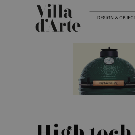
DESIGN & OBJEC
High tech