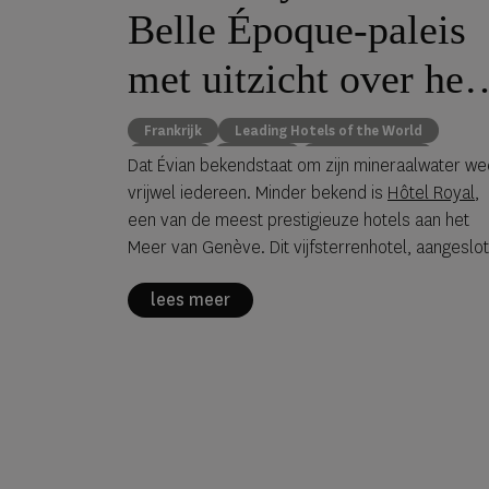
Belle Époque-paleis
met uitzicht over het
Meer van Genève
Frankrijk
Leading Hotels of the World
Michelin
wellness
Évian-les-Bains
Dat Évian bekendstaat om zijn mineraalwater we
vrijwel iedereen. Minder bekend is
Hôtel Royal
,
een van de meest prestigieuze hotels aan het
Meer van Genève. Dit vijfsterrenhotel, aangeslo
bij Leading Hotels of the World, ligt hoog boven 
lees meer
meer en behoort sinds 2016 tot de exclusieve
groep Franse hotels met de officiële
onderscheiding 'Palace', de hoogste classificatie
voor luxe hotels in Frankrijk.