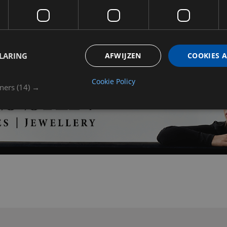
Meer informatie of een bezo
LARING
AFWIJZEN
COOKIES 
Cookie Policy
tners
(14) →