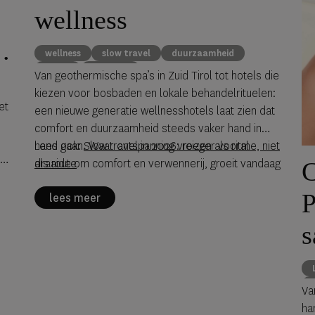
wellness
wellness
slow travel
duurzaamheid
reizen
Eco Luxe
Van geothermische spa’s in Zuid Tirol tot hotels die
kiezen voor bosbaden en lokale behandelrituelen:
et
een nieuwe generatie wellnesshotels laat zien dat
comfort en duurzaamheid steeds vaker hand in
hand gaan. Waar ontspanning vroeger vooral
Lees ook:
Slow travel in 2026: reizen als ritme, niet
ten
draaide om comfort en verwennerij, groeit vandaag
als route
C
het
de aandacht voor de impact van luxe faciliteiten op
P
lees meer
energieverbruik, watergebruik en natuurlijke
hulpbronnen. Tegelijkertijd laten steeds meer
s
hotels zien dat welzijn en verantwoordelijkheid
elkaar niet hoeven uit te sluiten. Duurzame
wellness staat niet op zichzelf. Net als binnen de
groeiende beweging van slow travel verschuift de
Va
aandacht van méér beleven naar bewuster
ha