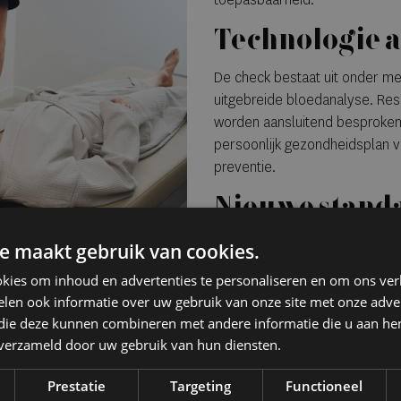
Technologie a
De check bestaat uit onder m
uitgebreide bloedanalyse. Resu
worden aansluitend besproken 
persoonlijk gezondheidsplan v
preventie.
Nieuwe stand
gezondheid
e maakt gebruik van cookies.
Met deze aanpak positioneert 
kies om inhoud en advertenties te personaliseren en om ons ver
beweging waarin gezondheid c
len ook informatie over uw gebruik van onze site met onze adver
 die deze kunnen combineren met andere informatie die u aan hen
wordt. Niet wachten op klachte
n verzameld door uw gebruik van hun diensten.
De eerste locatie in Amsterda
schaalbare, datagedreven zor
Prestatie
Targeting
Functioneel