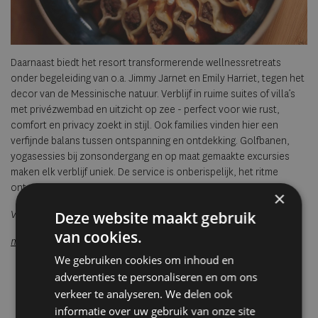
Daarnaast biedt het resort transformerende wellnessretreats
onder begeleiding van o.a. Jimmy Jarnet en Emily Harriet, tegen het
decor van de Messinische natuur. Verblijf in ruime suites of villa’s
met privézwembad en uitzicht op zee - perfect voor wie rust,
comfort en privacy zoekt in stijl. Ook families vinden hier een
verfijnde balans tussen ontspanning en ontdekking. Golfbanen,
yoga­sessies bij zonsondergang en op maat gemaakte excursies
maken elk verblijf uniek. De service is onberispelijk, het ritme
ontspannen, de ervaring onvergetelijk.
×
Deze website maakt gebruik
Vanaf € 990 per nacht
van cookies.
mandarinoriental.com/costa-navarino
We gebruiken cookies om inhoud en
advertenties te personaliseren en om ons
verkeer te analyseren. We delen ook
informatie over uw gebruik van onze site