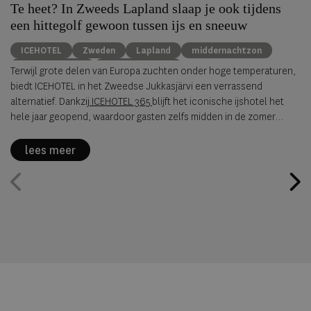
Te heet? In Zweeds Lapland slaap je ook tijdens
een hittegolf gewoon tussen ijs en sneeuw
ICEHOTEL
Zweden
Lapland
middernachtzon
summer travel
Arctische reizen
Terwijl grote delen van Europa zuchten onder hoge temperaturen,
biedt ICEHOTEL in het Zweedse Jukkasjärvi een verrassend
alternatief. Dankzij
ICEHOTEL 365
blijft het iconische ijshotel het
hele jaar geopend, waardoor gasten zelfs midden in de zomer
kunnen overnachten in met de hand uit ijs vervaardigde Art Suites.
lees meer