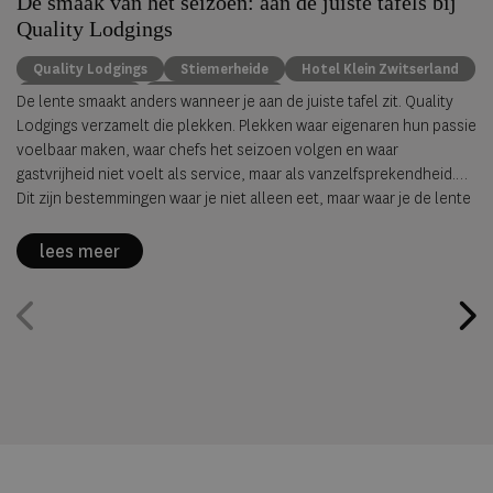
De smaak van het seizoen: aan de juiste tafels bij
Quality Lodgings
Quality Lodgings
Stiemerheide
Hotel Klein Zwitserland
De Havixhorst
Hotel De Wereld
De lente smaakt anders wanneer je aan de juiste tafel zit. Quality
Boutique Hotel De Witte Dame
Lodgings verzamelt die plekken. Plekken waar eigenaren hun passie
voelbaar maken, waar chefs het seizoen volgen en waar
gastvrijheid niet voelt als service, maar als vanzelfsprekendheid.
Dit zijn bestemmingen waar je niet alleen eet, maar waar je de lente
werkelijk beleeft. Elk hotel een eigen verhaal, één filosofie:
gastronomie die raakt. Ontdek de volledige collectie op
lees meer
qualitylodgings.com
.