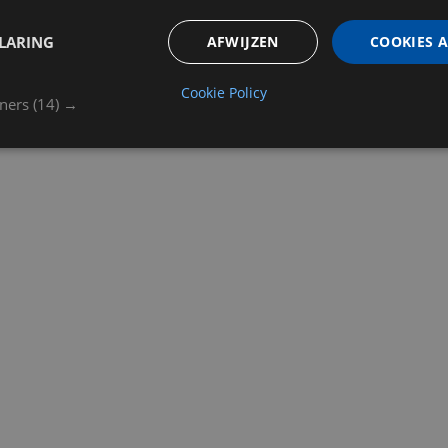
LARING
AFWIJZEN
COOKIES 
Cookie Policy
tners
(14) →