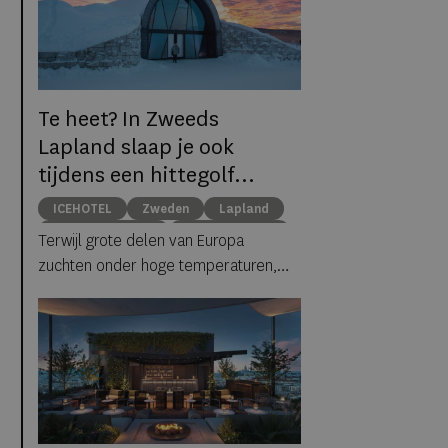
Te heet? In Zweeds
Lapland slaap je ook
tijdens een hittegolf
gewoon tussen ijs en
ICEHOTEL
Zweden
Lapland
sneeuw
middernachtzon
summer travel
Terwijl grote delen van Europa
Arctische reizen
zuchten onder hoge temperaturen,
biedt ICEHOTEL in het Zweedse
Jukkasjärvi een verrassend
alternatief. Dankzij
ICEHOTEL 365
blijft
het iconische ijshotel het hele jaar
geopend, waardoor gasten zelfs
midden in de zomer kunnen
overnachten in met de hand uit ijs