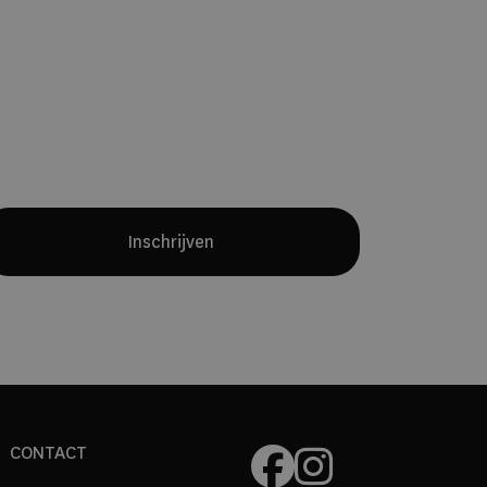
Yves Mattagne.
Samen met chef
Charles Broutard introduceert hij twee
verschillende restaurantconcepten:
een intieme fine-diningervaring met
een maandelijks wisselend menu en
een all-day restaurant waarin
internationale invloeden en Belgische
producten samenkomen.
Inschrijven
CONTACT