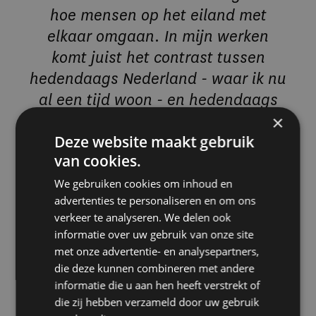
hoe mensen op het eiland met
elkaar omgaan. In mijn werken
komt juist het contrast tussen
hedendaags Nederland - waar ik nu
al een tijd woon - en hedendaags
Curaçao terug door op dingen in te
×
Deze website maakt gebruik
zoomen die mensen misschien niet
van cookies.
per se opmerken, zoals uitingen van
veiligheid."
We gebruiken cookies om inhoud en
advertenties te personaliseren en om ons
verkeer te analyseren. We delen ook
informatie over uw gebruik van onze site
Tirzo Martha: "Ik waardeer het werk
met onze advertentie- en analysepartners,
die deze kunnen combineren met andere
van Charles Eyck op Curaçao, vooral
informatie die u aan hen heeft verstrekt of
omdat hij niet alleen keek, maar
die zij hebben verzameld door uw gebruik
echt zag wat er speelde. Zijn werk