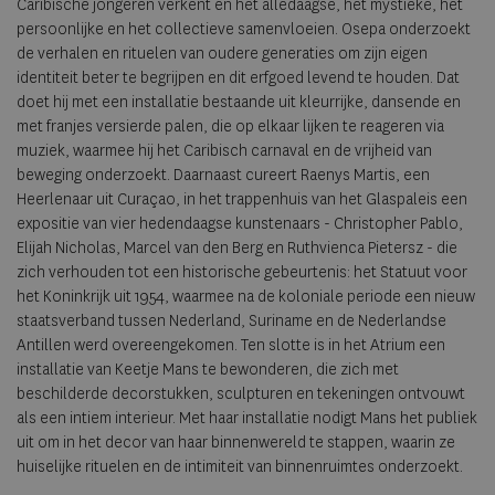
Caribische jongeren verkent en het alledaagse, het mystieke, het
persoonlijke en het collectieve samenvloeien. Osepa onderzoekt
de verhalen en rituelen van oudere generaties om zijn eigen
identiteit beter te begrijpen en dit erfgoed levend te houden. Dat
doet hij met een installatie bestaande uit kleurrijke, dansende en
met franjes versierde palen, die op elkaar lijken te reageren via
muziek, waarmee hij het Caribisch carnaval en de vrijheid van
beweging onderzoekt. Daarnaast cureert Raenys Martis, een
Heerlenaar uit Curaçao, in het trappenhuis van het Glaspaleis een
expositie van vier hedendaagse kunstenaars - Christopher Pablo,
Elijah Nicholas, Marcel van den Berg en Ruthvienca Pietersz - die
zich verhouden tot een historische gebeurtenis: het Statuut voor
het Koninkrijk uit 1954, waarmee na de koloniale periode een nieuw
staatsverband tussen Nederland, Suriname en de Nederlandse
Antillen werd overeengekomen. Ten slotte is in het Atrium een
installatie van Keetje Mans te bewonderen, die zich met
beschilderde decorstukken, sculpturen en tekeningen ontvouwt
als een intiem interieur. Met haar installatie nodigt Mans het publiek
uit om in het decor van haar binnenwereld te stappen, waarin ze
huiselijke rituelen en de intimiteit van binnenruimtes onderzoekt.