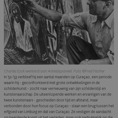
Charles Eyck werkend aan Arbeidspaneel. Foto ©Fred Fischer
In '52-'53 verbleef hij een aantal maanden op Curaçao, een periode
waarin hij - geconfronteerd met grote ontwikkelingen in de
schilderkunst - zocht naar vernieuwing van zijn schilderstijl en
kunstenaarschap. De uiteenlopende werken en ervaringen van de
twee kunstenaars - gescheiden door tijd en afstand, maar
verbonden door hun focus op Curaçao - slaan een brug tussen het
erfgoed van Limburg en dat van Curaçao. Ze vestigen de aandacht
op beeldende kunst uit het verleden, maar ook nadrukkelijk op die