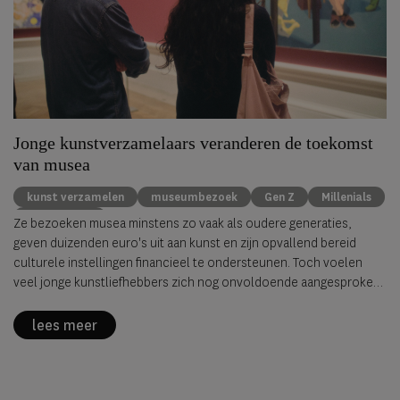
Jonge kunstverzamelaars veranderen de toekomst
van musea
kunst verzamelen
museumbezoek
Gen Z
Millenials
kunstmarkt
Ze bezoeken musea minstens zo vaak als oudere generaties,
geven duizenden euro's uit aan kunst en zijn opvallend bereid
culturele instellingen financieel te ondersteunen. Toch voelen
veel jonge kunstliefhebbers zich nog onvoldoende aangesproken
door musea. Dat blijkt uit de nieuwste
New Generation Survey
van
Avant Arte, waarvoor ruim 2.000 verzamelaars, kunstliefhebbers
lees meer
en professionals uit 62 landen werden ondervraagd.