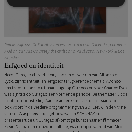
Rinella Alfonso Collar Abyss 2023 120 x 100 cm Olieverf op canvas
/ Oil on canvas Courtesy the artist and Paul Soto, New York & Los
Angeles
Erfgoed en identiteit
Naast Curaçao als verbinding tussen de werken van Alfonso en
Eyck, zijn 'identiteit' en 'erfgoed' terugkerende thema's. Alfonso
haalt veel inspiratie uit haar jeugd op Curaçao en voor Charles Eyck
was zijn tijd op Curaçao een vormende periode. De thematiek uit de
hoofdtentoonstelling Aan de andere kant van de oceaan vloeit
ook voort in de verdere programmering van SCHUNCK. In de vitrine
van het Glaspaleis - het gebouw waarin SCHUNCK huist -
presenteert de uit Curaçao afkomstige kunstenaar en filmmaker
Kevin Osepa een nieuwe installatie, waarin hij de wereld van Afro-