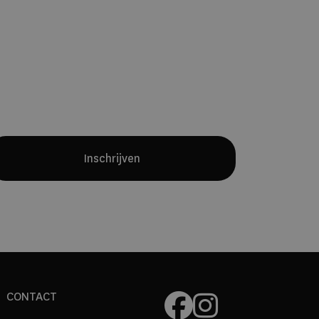
Yves Mattagne.
Samen met chef
Charles Broutard introduceert hij twee
verschillende restaurantconcepten:
een intieme fine-diningervaring met
een maandelijks wisselend menu en
een all-day restaurant waarin
internationale invloeden en Belgische
producten samenkomen.
Inschrijven
CONTACT