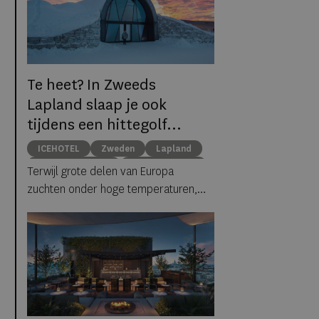
Te heet? In Zweeds
Lapland slaap je ook
tijdens een hittegolf
gewoon tussen ijs en
ICEHOTEL
Zweden
Lapland
sneeuw
middernachtzon
summer travel
Terwijl grote delen van Europa
Arctische reizen
zuchten onder hoge temperaturen,
biedt ICEHOTEL in het Zweedse
Jukkasjärvi een verrassend
alternatief. Dankzij
ICEHOTEL 365
blijft
het iconische ijshotel het hele jaar
geopend, waardoor gasten zelfs
midden in de zomer kunnen
overnachten in met de hand uit ijs