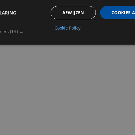
LARING
AFWIJZEN
COOKIES 
Cookie Policy
tners
(14) →