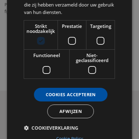
die zij hebben verzameld door uw gebruik
Pic belooft een bestemming te worden voor zowel lokale
fijnproevers als internationale gasten.
van hun diensten.
Strikt
Prestatie
Targeting
noodzakelijk
Functioneel
Niet-
geclassificeerd
COOKIES ACCEPTEREN
AFWIJZEN
LEES OOK
COOKIEVERKLARING
Cookie Policy