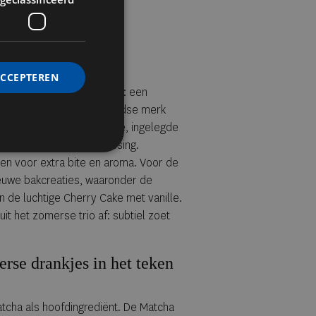
ACCEPTEREN
Miso Aubergine Grain Bowl: een
jd met gerst van het Zweedse merk
rd met gegrilde aubergine, ingelegde
 en een tahini-sojadressing.
en voor extra bite en aroma. Voor de
nieuwe bakcreaties, waaronder de
n de luchtige Cherry Cake met vanille.
t het zomerse trio af: subtiel zoet
se drankjes in het teken
tcha als hoofdingrediënt. De Matcha