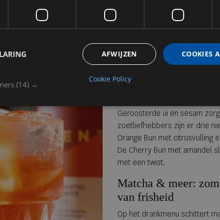
LARING
AFWIJZEN
COOKIES 
Blikvanger op het menu is de 
plantaardige, gelaagde maalti
Cookie Policy
tners
(14) →
Hidden in Grains
, gecombinee
gember, komkommer, koriander
Geroosterde ui en sesam zorg
zoetliefhebbers zijn er drie 
Orange Bun met citrusvulling e
De Cherry Bun met amandel slui
met een twist.
Matcha & meer: zomer
van frisheid
Op het drankmenu schittert ma