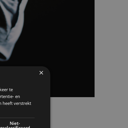
×
keer te
tentie- en
 heeft verstrekt
Niet-
geclassificeerd