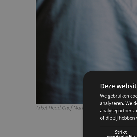
Deze websit
We gebruiken coo
analyseren. We de
Arket Head Chef Martin Berg met een Hamlet
analysepartners,
of die zij hebbe
Strikt
noodzakelijk