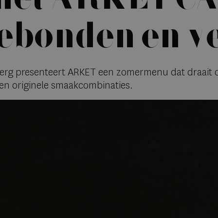
ebonden en v
Berg presenteert ARKET een zomermenu dat draait 
 en originele smaakcombinaties.