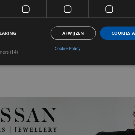
Via Cavour 1 uit de spotlight-c
warm en verleidelijk. Kweepee
gevolgd door Marokkaanse roo
omhullen karamel en vanille u
LARING
AFWIJZEN
COOKIES 
sensuele, elegante gloed die la
Cookie Policy
tners
(14) →
Voor verkooppunten
xerjoff.nl