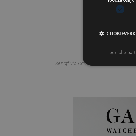
COOKIEVERK
Toon alle par
Xerjoff Via Cavour 1