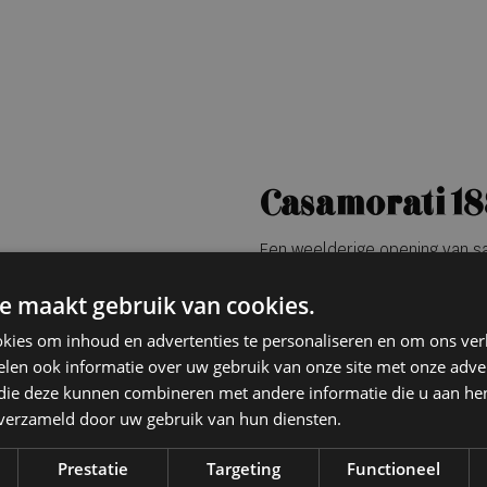
Casamorati 1
Een weelderige opening van sa
nachtelijk boeket van anjer e
e maakt gebruik van cookies.
een sensueel, klassiek aura. 
vormen een dromerige, elegant
kies om inhoud en advertenties te personaliseren en om ons ver
mysterieus en verfijnd, gevang
len ook informatie over uw gebruik van onze site met onze adver
van luxueuze historie en verbe
 die deze kunnen combineren met andere informatie die u aan hen
n verzameld door uw gebruik van hun diensten.
Voor verkooppunten
xerjoff.nl
Prestatie
Targeting
Functioneel
Xerjoff Spotli