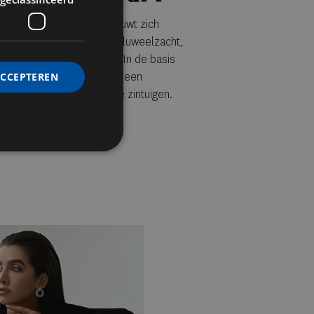
ollection van Xerjoff ontvouwt zich
r en witte perzik openen fluweelzacht,
s en donkere chocolade. In de basis
it Madagaskar de huid met een
ACCEPTEREN
ng blijft nazinderen op de zintuigen.