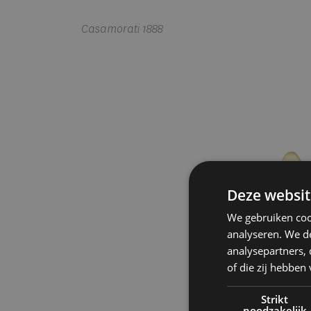
Casamorati 1888
Deze websit
We gebruiken coo
analyseren. We de
analysepartners,
of die zij hebbe
Strikt
noodzakelijk