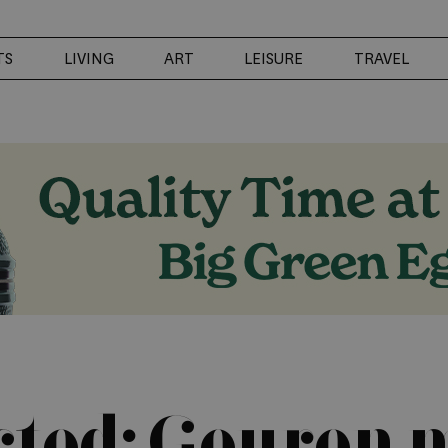
TS
LIVING
ART
LEISURE
TRAVEL
ected: Geuren 