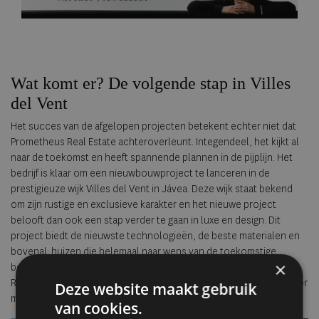
Wat komt er? De volgende stap in Villes
del Vent
Het succes van de afgelopen projecten betekent echter niet dat
Prometheus Real Estate achteroverleunt. Integendeel, het kijkt al
naar de toekomst en heeft spannende plannen in de pijplijn. Het
bedrijf is klaar om een nieuwbouwproject te lanceren in de
prestigieuze wijk Villes del Vent in Jávea. Deze wijk staat bekend
om zijn rustige en exclusieve karakter en het nieuwe project
belooft dan ook een stap verder te gaan in luxe en design. Dit
project biedt de nieuwste technologieën, de beste materialen en
bovenal: huizen die helemaal naar wens van de toekomstige
×
bewoners worden gerealiseerd. En dat is precies wat Prometheus
Real Estate onderscheidt van andere ontwikkelaars: de passie voor
Deze website maakt gebruik
maatwerk en het leveren van kwaliteit op elk niveau.
van cookies.