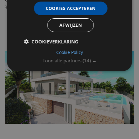
klantgerichtheid en innovatie zijn de drie pijlers waar Prometheus
Real Estate voor staat.
COOKIES ACCEPTEREN
AFWIJZEN
COOKIEVERKLARING
Cookie Policy
Toon alle partners
(14) →