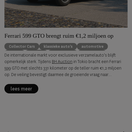
Ferrari 599 GTO brengt ruim €1,2 miljoen op
Collector Cars
klassieke auto's
automotive
Ferrari
Porsche
Alfa Romeo
BH Auction
De internationale markt voor exclusieve verzamelauto's blijft
opmerkelijk sterk. Tijdens
BH Auction
in Tokio bracht een Ferrari
599 GTO met slechts 331 kilometer op de teller ruim €1,2 miljoen
op. De veiling bevestigt daarmee de groeiende vraag naar
zeldzame, originele sportwagens uit de jaren negentig en
tweeduizend.
lees meer