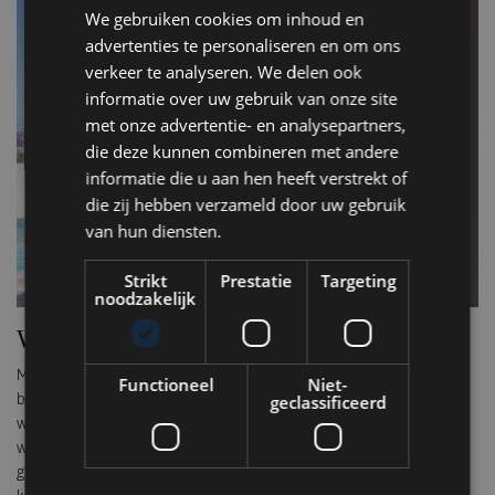
We gebruiken cookies om inhoud en
advertenties te personaliseren en om ons
verkeer te analyseren. We delen ook
informatie over uw gebruik van onze site
met onze advertentie- en analysepartners,
die deze kunnen combineren met andere
informatie die u aan hen heeft verstrekt of
die zij hebben verzameld door uw gebruik
van hun diensten.
Strikt
Prestatie
Targeting
noodzakelijk
Waarom Prometheus Real Estate?
Misschien vraag je je af: wat maakt Prometheus Real Estate nu zo
Functioneel
Niet-
bijzonder? Het antwoord is simpel: het biedt niet alleen prachtige
geclassificeerd
woningen, maar zorgen ervoor dat ieder project tot in de puntjes
wordt verzorgd. Het team staat altijd voor je klaar, van het eerste
gesprek tot de oplevering van het project. Kwaliteit,