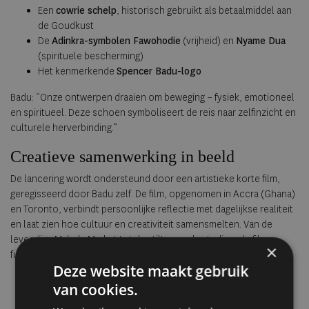
Een
cowrie schelp
, historisch gebruikt als betaalmiddel aan
de Goudkust
De
Adinkra-symbolen Fawohodie
(vrijheid) en
Nyame Dua
(spirituele bescherming)
Het kenmerkende
Spencer Badu-logo
Badu: “Onze ontwerpen draaien om beweging – fysiek, emotioneel
en spiritueel. Deze schoen symboliseert de reis naar zelfinzicht en
culturele herverbinding.”
Creatieve samenwerking in beeld
De lancering wordt ondersteund door een artistieke korte film,
geregisseerd door Badu zelf. De film, opgenomen in Accra (Ghana)
en Toronto, verbindt persoonlijke reflectie met dagelijkse realiteit
en laat zien hoe cultuur en creativiteit samensmelten. Van de
levendige Makola Market tot de stilte van de studio – de film
×
fungeert als zowel campagne als artistieke expressie.
Deze website maakt gebruik
van cookies.