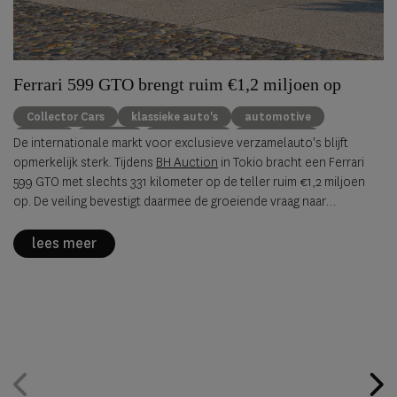
Ferrari 599 GTO brengt ruim €1,2 miljoen op
Collector Cars
klassieke auto's
automotive
Ferrari
Porsche
Alfa Romeo
BH Auction
De internationale markt voor exclusieve verzamelauto's blijft
opmerkelijk sterk. Tijdens
BH Auction
in Tokio bracht een Ferrari
599 GTO met slechts 331 kilometer op de teller ruim €1,2 miljoen
op. De veiling bevestigt daarmee de groeiende vraag naar
zeldzame, originele sportwagens uit de jaren negentig en
tweeduizend.
lees meer