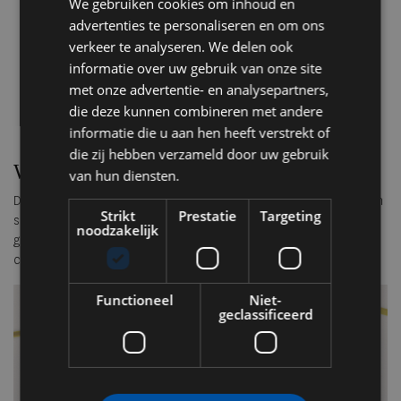
We gebruiken cookies om inhoud en
advertenties te personaliseren en om ons
verkeer te analyseren. We delen ook
informatie over uw gebruik van onze site
met onze advertentie- en analysepartners,
die deze kunnen combineren met andere
informatie die u aan hen heeft verstrekt of
die zij hebben verzameld door uw gebruik
Wereldwijde release
van hun diensten.
De Spencer Badu Elevon X is beschikbaar op SpencerBadu.com en
Strikt
Prestatie
Targeting
sinds vandaag wereldwijd verkrijgbaar via HOKA.com en
noodzakelijk
geselecteerde exclusieve retailers, voor een
consumentenadviesprijs van
€ 210.
Functioneel
Niet-
geclassificeerd