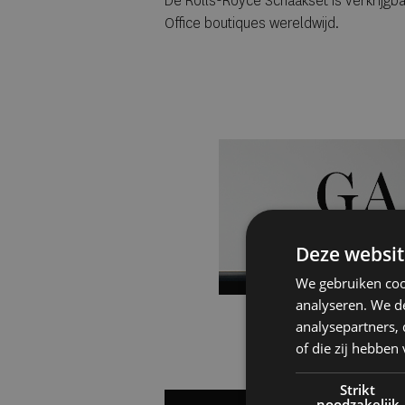
De Rolls-Royce Schaakset is verkrijg
Office boutiques wereldwijd.
Deze websit
We gebruiken coo
analyseren. We de
analysepartners,
of die zij hebbe
Strikt
noodzakelijk