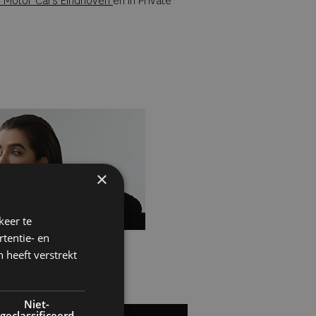
 Motor Cars Eindhoven
en in Private
×
keer te
tentie- en
 heeft verstrekt
Niet-
geclassificeerd