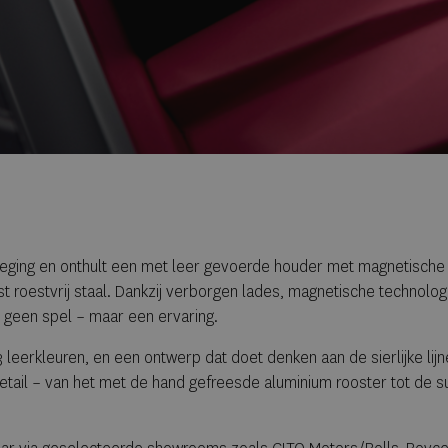
eging en onthult een met leer gevoerde houder met magnetische 
t roestvrij staal. Dankzij verborgen lades, magnetische technolo
t geen spel – maar een ervaring.
3 leerkleuren, en een ontwerp dat doet denken aan de sierlijke lij
detail – van het met de hand gefreesde aluminium rooster tot de su