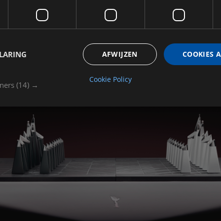
LARING
AFWIJZEN
COOKIES 
Cookie Policy
tners
(14) →