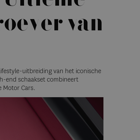
roever van
estyle-uitbreiding van het iconische
high-end schaakset combineert
e Motor Cars.