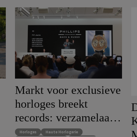
Markt voor exclusieve
horloges breekt
D
records: verzamelaars
K
blijven investeren in
Horloges
Haute Horlogerie