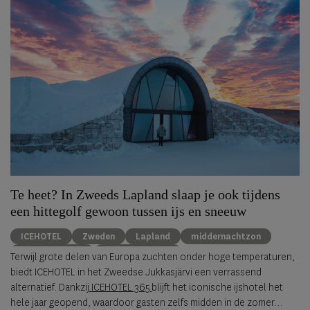
Te heet? In Zweeds Lapland slaap je ook tijdens
een hittegolf gewoon tussen ijs en sneeuw
ICEHOTEL
Zweden
Lapland
middernachtzon
summer travel
Arctische reizen
Terwijl grote delen van Europa zuchten onder hoge temperaturen,
biedt ICEHOTEL in het Zweedse Jukkasjärvi een verrassend
alternatief. Dankzij
ICEHOTEL 365
blijft het iconische ijshotel het
hele jaar geopend, waardoor gasten zelfs midden in de zomer