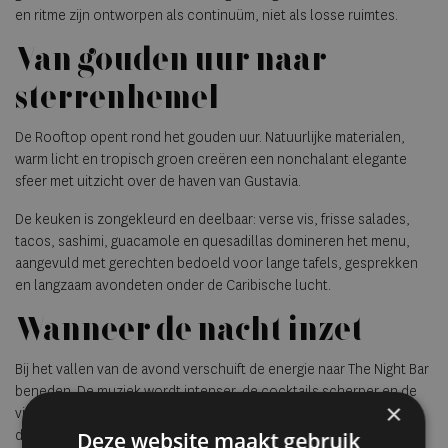
en ritme zijn ontworpen als continuüm, niet als losse ruimtes.
Van gouden uur naar
sterrenhemel
De Rooftop opent rond het gouden uur. Natuurlijke materialen,
warm licht en tropisch groen creëren een nonchalant elegante
sfeer met uitzicht over de haven van Gustavia.
De keuken is zongekleurd en deelbaar: verse vis, frisse salades,
tacos, sashimi, guacamole en quesadillas domineren het menu,
aangevuld met gerechten bedoeld voor lange tafels, gesprekken
en langzaam avondeten onder de Caribische lucht.
Wanneer de nacht inzet
Bij het vallen van de avond verschuift de energie naar The Night Bar
beneden. De muziek wordt intenser, de cocktails scherper en de
×
vibe uitgesproken feestelijk. Curated dj-sets en premium spirits
dragen het ritme tot laat, in een sfeer die de Pablo-signatuur
Deze website maakt gebruik