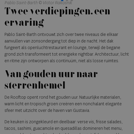
Pa
Pablo Saint-Barth © VIctor Rakosnik
Twee verdiepingen, één
ervaring
Pablo Saint-Barth ontvouwt zich over twee niveaus die elkaar
aanvullen van zonsondergang tot diep in de nacht. Het dak
fungeert als openluchtrestaurant en lounge, terwijl de begane
grond zich transformeert tot energieke nightbar. Architectuur, licht
en ritme zijn ontworpen als continuüm, niet als losse ruimtes.
Van gouden uur naar
sterrenhemel
De Rooftop opent rond het gouden uur. Natuurlijke materialen,
warm licht en tropisch groen creëren een nonchalant elegante
sfeer met uitzicht over de haven van Gustavia.
De keuken is zongekleurd en deelbaar: verse vis, frisse salades,
tacos, sashimi, guacamole en quesadillas domineren het menu,