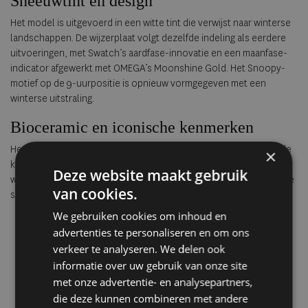
Sneeuwtint en design
Het model is uitgevoerd in een witte tint die verwijst naar winterse
landschappen. De wijzerplaat volgt dezelfde indeling als eerdere
uitvoeringen, met Swatch’s aardfase-innovatie en een maanfase-
indicator afgewerkt met OMEGA’s Moonshine Gold. Het Snoopy-
motief op de 9-uurpositie is opnieuw vormgegeven met een
winterse uitstraling.
Bioceramic en iconische kenmerken
Het horloge is vervaardigd uit Swatch’s Bioceramic en behoudt de
×
kenmerkende elementen van de Speedmaster Moonwatch,
Deze website maakt gebruik
waaronder de asymmetrische kast en de tachymeterschaal met de
van cookies.
stip boven de negentig.
We gebruiken cookies om inhoud en
advertenties te personaliseren en om ons
verkeer te analyseren. We delen ook
informatie over uw gebruik van onze site
met onze advertentie- en analysepartners,
die deze kunnen combineren met andere