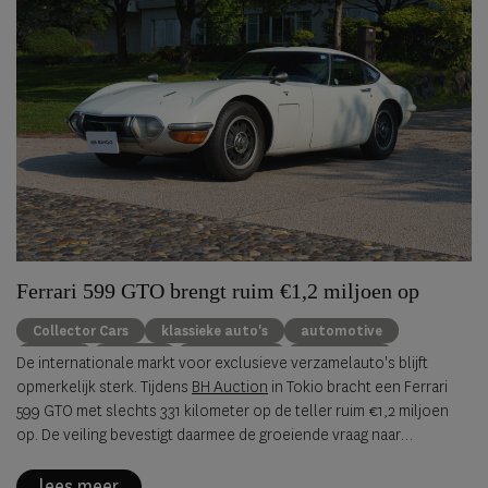
Ferrari 599 GTO brengt ruim €1,2 miljoen op
Collector Cars
klassieke auto's
automotive
Ferrari
Porsche
Alfa Romeo
BH Auction
De internationale markt voor exclusieve verzamelauto's blijft
opmerkelijk sterk. Tijdens
BH Auction
in Tokio bracht een Ferrari
599 GTO met slechts 331 kilometer op de teller ruim €1,2 miljoen
op. De veiling bevestigt daarmee de groeiende vraag naar
zeldzame, originele sportwagens uit de jaren negentig en
tweeduizend.
lees meer