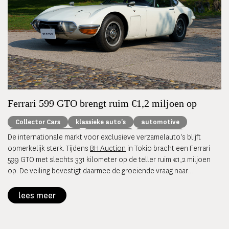
Ferrari 599 GTO brengt ruim €1,2 miljoen op
Collector Cars
klassieke auto's
automotive
Ferrari
Porsche
Alfa Romeo
BH Auction
De internationale markt voor exclusieve verzamelauto's blijft
opmerkelijk sterk. Tijdens
BH Auction
in Tokio bracht een Ferrari
599 GTO met slechts 331 kilometer op de teller ruim €1,2 miljoen
op. De veiling bevestigt daarmee de groeiende vraag naar
zeldzame, originele sportwagens uit de jaren negentig en
tweeduizend.
lees meer