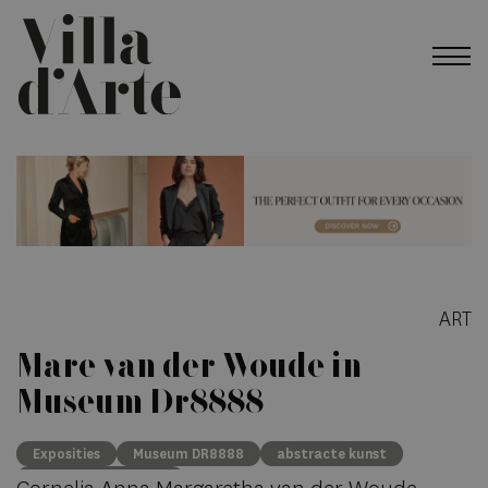
ART
Mare van der Woude in
Museum Dr8888
Exposities
Museum DR8888
abstracte kunst
Mare van der Woude