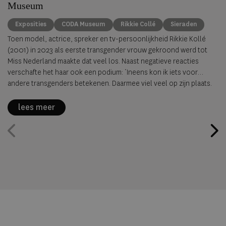
Museum
Exposities
CODA Museum
Rikkie Collé
Sieraden
Toen model, actrice, spreker en tv-persoonlijkheid Rikkie Kollé
(2001) in 2023 als eerste transgender vrouw gekroond werd tot
Miss Nederland maakte dat veel los. Naast negatieve reacties
verschafte het haar ook een podium: ‘Ineens kon ik iets voor
andere transgenders betekenen. Daarmee viel veel op zijn plaats.
De uitnodiging om vanuit mijn eigen visie en kijk op mode, identiteit
en representatie een selectie te maken uit de CODA
lees meer
sieradencollectie in de tentoonstellingenreeks ‘De keuze van…’
heb ik dan ook direct omarmd.’