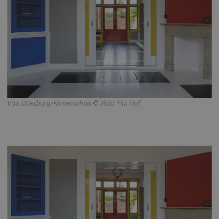
Van Doesburg-Rinsemahuis © Jildo Tim Hof