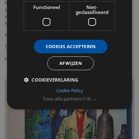
Na 2010 kwam er een woning vrij en die heeft het Museum
Functioneel
Niet-
overgenomen en ook
geclassificeerd
van binnen volledig in de oude staat teruggebracht. Dat is onze
huidige Museumwoning.’
Mare van der Woude
COOKIES ACCEPTEREN
T/m 4 oktober
Info:
museumdrachten.nl
AFWIJZEN
COOKIEVERKLARING
Cookie Policy
Toon alle partners
(14) →