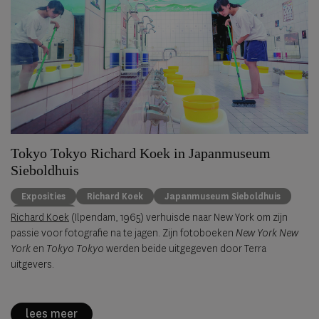
Tokyo Tokyo Richard Koek in Japanmuseum
Sieboldhuis
Exposities
Richard Koek
Japanmuseum Sieboldhuis
fotografie
Richard Koek
(Ilpendam, 1965) verhuisde naar New York om zijn
passie voor fotografie na te jagen. Zijn fotoboeken
New York New
York
en
Tokyo Tokyo
werden beide uitgegeven door Terra
uitgevers.
lees meer